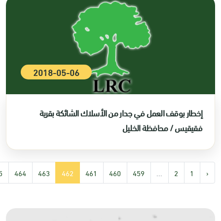
2018-05-06
إخطار بوقف العمل في جدار من الأسلاك الشائكة بقرية
فقيقيس / محافظة الخليل
5
464
463
462
461
460
459
...
2
1
‹