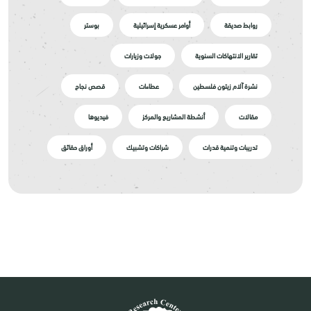
روابط صديقة
أوامر عسكرية إسرائيلية
بوستر
تقارير الانتهاكات السنوية
جولات وزيارات
نشرة آلام زيتون فلسطين
عطاءات
قصص نجاح
مقالات
أنشطة المشاريع والمركز
فيديوها
تدريبات وتنمية قدرات
شراكات وتشبيك
أوراق حقائق