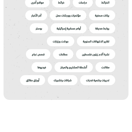
الخرائط
دراسات
خرائط
مواقع أخرى
بيانات صحفية
مؤتمرات وورشات عمل
آخر الأخبار
روابط صديقة
أوامر عسكرية إسرائيلية
بوستر
تقارير الانتهاكات السنوية
جولات وزيارات
نشرة آلام زيتون فلسطين
عطاءات
قصص نجاح
مقالات
أنشطة المشاريع والمركز
فيديوها
تدريبات وتنمية قدرات
شراكات وتشبيك
أوراق حقائق