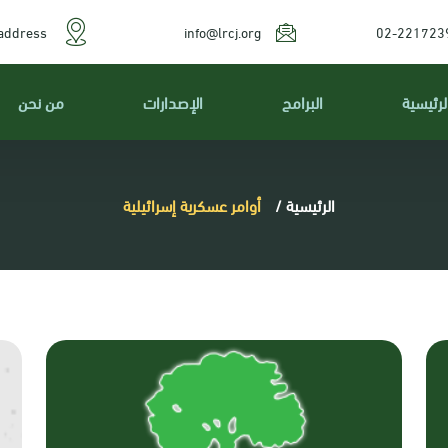
address
info@lrcj.org
02-221723
لرئيسية
البرامج
الإصدارات
من نحن
الرئيسية
/
أوامر عسكرية إسرائيلية