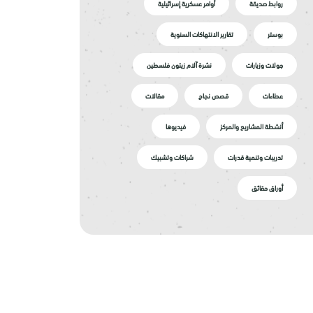
روابط صديقة
أوامر عسكرية إسرائيلية
بوستر
تقارير الانتهاكات السنوية
جولات وزيارات
نشرة آلام زيتون فلسطين
عطاءات
قصص نجاح
مقالات
أنشطة المشاريع والمركز
فيديوها
تدريبات وتنمية قدرات
شراكات وتشبيك
أوراق حقائق