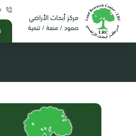
9
مركز أبحاث الأراضي
صمود / منعة / تنمية
ا