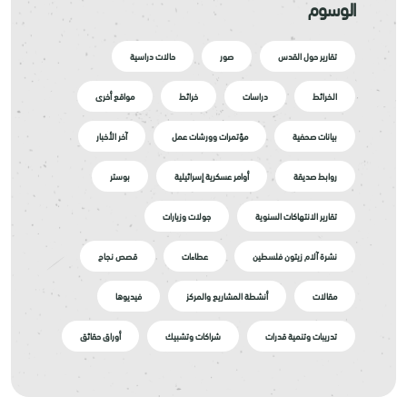
الوسوم
تقارير حول القدس
صور
حالات دراسية
الخرائط
دراسات
خرائط
مواقع أخرى
بيانات صحفية
مؤتمرات وورشات عمل
آخر الأخبار
روابط صديقة
أوامر عسكرية إسرائيلية
بوستر
تقارير الانتهاكات السنوية
جولات وزيارات
نشرة آلام زيتون فلسطين
عطاءات
قصص نجاح
مقالات
أنشطة المشاريع والمركز
فيديوها
تدريبات وتنمية قدرات
شراكات وتشبيك
أوراق حقائق