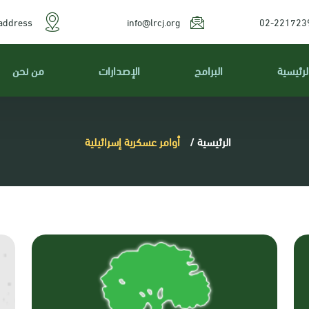
address
info@lrcj.org
02-221723
لرئيسية
البرامج
الإصدارات
من نحن
الرئيسية
/
أوامر عسكرية إسرائيلية