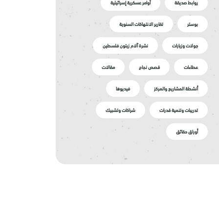
روابط صديقة
أوامر عسكرية إسرائيلية
بوستر
تقارير الانتهاكات السنوية
جولات وزيارات
نشرة آلام زيتون فلسطين
عطاءات
قصص نجاح
مقالات
أنشطة المشاريع والمركز
فيديوها
تدريبات وتنمية قدرات
شراكات وتشبيك
أوراق حقائق