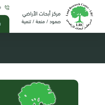
9
مركز أبحاث الأراضي
صمود / منعة / تنمية
ا