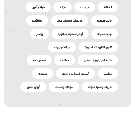
الخرائط
دراسات
خرائط
مواقع أخرى
بيانات صحفية
مؤتمرات وورشات عمل
آخر الأخبار
روابط صديقة
أوامر عسكرية إسرائيلية
بوستر
تقارير الانتهاكات السنوية
جولات وزيارات
نشرة آلام زيتون فلسطين
عطاءات
قصص نجاح
مقالات
أنشطة المشاريع والمركز
فيديوها
تدريبات وتنمية قدرات
شراكات وتشبيك
أوراق حقائق