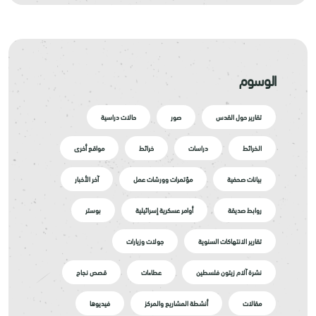
الوسوم
تقارير حول القدس
صور
حالات دراسية
الخرائط
دراسات
خرائط
مواقع أخرى
بيانات صحفية
مؤتمرات وورشات عمل
آخر الأخبار
روابط صديقة
أوامر عسكرية إسرائيلية
بوستر
تقارير الانتهاكات السنوية
جولات وزيارات
نشرة آلام زيتون فلسطين
عطاءات
قصص نجاح
مقالات
أنشطة المشاريع والمركز
فيديوها