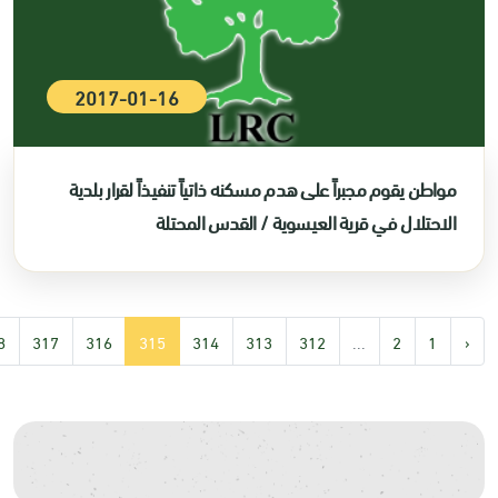
2017-01-16
مواطن يقوم مجبراً على هدم مسكنه ذاتياً تنفيذاً لقرار بلدية
الاحتلال في قرية العيسوية / القدس المحتلة
8
317
316
315
314
313
312
...
2
1
‹