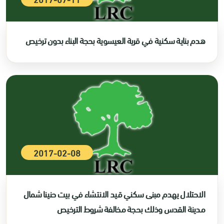
هدم بناية سكنية في قرية العيسوية بحجة البناء بدون ترخيص
2017-02-08
الاحتلال يهدم مبنى سكني قيد الانتشاء في بيت حنينا شمال
مدينة القدس وذلك بحجة مخالفة شروط الترخيص