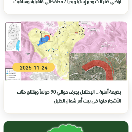
أراضي كفر ثلث ودير إستيا وبديا / محافظتي قلقيلية وسلفيت
2025-11-24
بذريعة أمنية ... الإحتلال يجرف حوالي 90 دونماً ويقتلع مئات
الأشجار منها في بيت أمر شمال الخليل