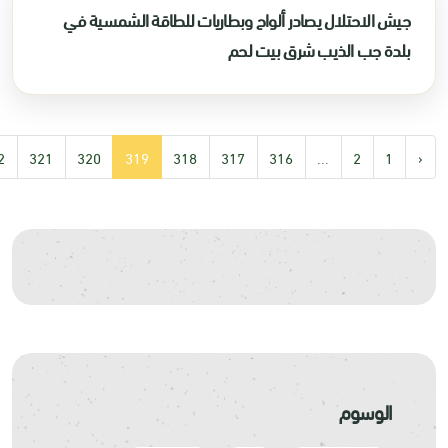
جيش الاحتلال يصادر ألواح وبطاريات للطاقة الشمسية في
بلدة جب الذيب شرق بيت لحم
2
321
320
319
318
317
316
...
2
1
‹
الوسوم