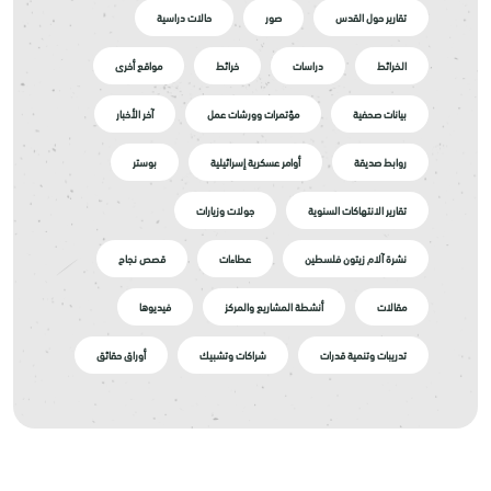
تقارير حول القدس
صور
حالات دراسية
الخرائط
دراسات
خرائط
مواقع أخرى
بيانات صحفية
مؤتمرات وورشات عمل
آخر الأخبار
روابط صديقة
أوامر عسكرية إسرائيلية
بوستر
تقارير الانتهاكات السنوية
جولات وزيارات
نشرة آلام زيتون فلسطين
عطاءات
قصص نجاح
مقالات
أنشطة المشاريع والمركز
فيديوها
تدريبات وتنمية قدرات
شراكات وتشبيك
أوراق حقائق