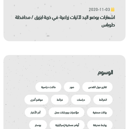
2020-11-03
اشعارات بوضع اليد لآليات زراعية في خربة ابزيق / محافظة
طوباس
الوسوم
تقارير حول القدس
صور
حالات دراسية
الخرائط
دراسات
خرائط
مواقع أخرى
بيانات صحفية
مؤتمرات وورشات عمل
آخر الأخبار
روابط صديقة
أوامر عسكرية إسرائيلية
بوستر