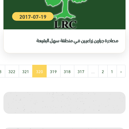
2017-07-19
مصادرة جرارين زراعيين في منطقة سهل البقيعة
3
322
321
320
319
318
317
...
2
1
‹