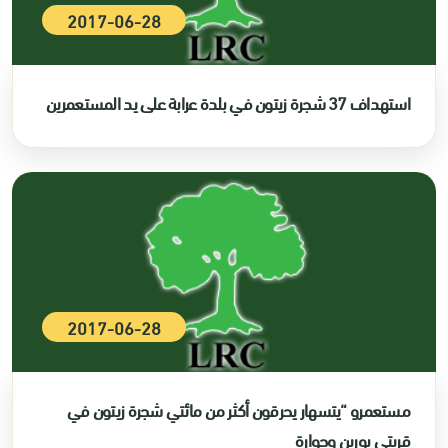
2017-06-28
استهداف 37 شجرة زيتون في بلدة عرابة على يد المستعمرين
2017-06-28
مستعمرو “يتسهار يحرقون أكثر من مائتي شجرة زيتون في
قريتي بورين وحوارة