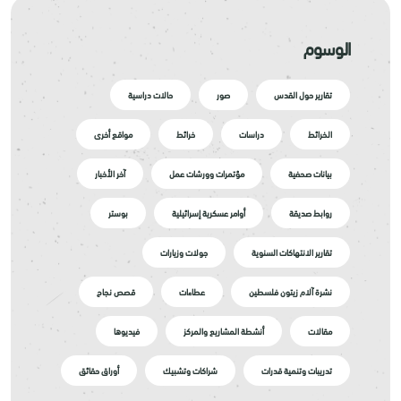
الوسوم
تقارير حول القدس
صور
حالات دراسية
الخرائط
دراسات
خرائط
مواقع أخرى
بيانات صحفية
مؤتمرات وورشات عمل
آخر الأخبار
روابط صديقة
أوامر عسكرية إسرائيلية
بوستر
تقارير الانتهاكات السنوية
جولات وزيارات
نشرة آلام زيتون فلسطين
عطاءات
قصص نجاح
مقالات
أنشطة المشاريع والمركز
فيديوها
تدريبات وتنمية قدرات
شراكات وتشبيك
أوراق حقائق