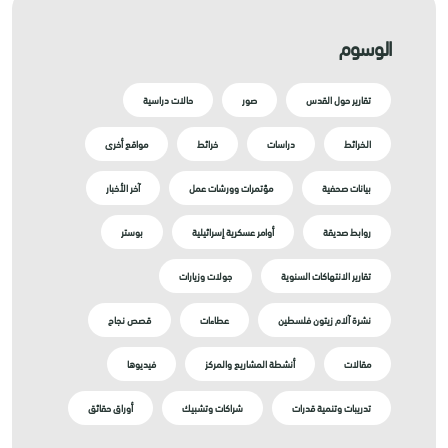
الوسوم
تقارير حول القدس
صور
حالات دراسية
الخرائط
دراسات
خرائط
مواقع أخرى
بيانات صحفية
مؤتمرات وورشات عمل
آخر الأخبار
روابط صديقة
أوامر عسكرية إسرائيلية
بوستر
تقارير الانتهاكات السنوية
جولات وزيارات
نشرة آلام زيتون فلسطين
عطاءات
قصص نجاح
مقالات
أنشطة المشاريع والمركز
فيديوها
تدريبات وتنمية قدرات
شراكات وتشبيك
أوراق حقائق