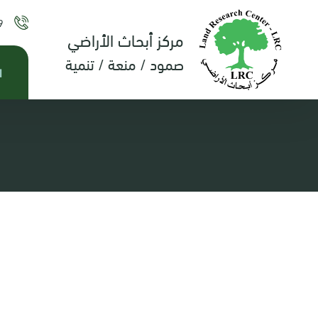
9
مركز أبحاث الأراضي
صمود / منعة / تنمية
ا