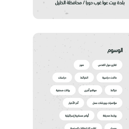
بلدة بيت عوا غرب دورا / محافظة الخليل
الوسوم
تقارير حول القدس
صور
حالات دراسية
الخرائط
دراسات
خرائط
مواقع أخرى
بيانات صحفية
مؤتمرات وورشات عمل
آخر الأخبار
روابط صديقة
أوامر عسكرية إسرائيلية
بوستر
تقارير الانتهاكات السنوية