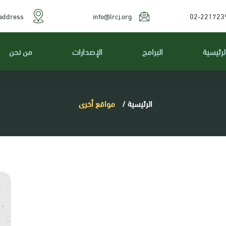
address
info@lrcj.org
02-221723
لرئيسية
البرامج
الإصدارات
من نحن
الرئيسية
/
مواقع أخرى