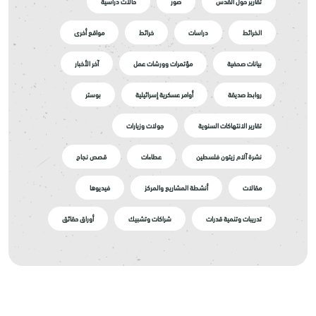
تقارير حول القدس
صور
حالات دراسية
الخرائط
دراسات
خرائط
مواقع أخرى
بيانات صحفية
مؤتمرات وورشات عمل
آخر الأخبار
روابط صديقة
أوامر عسكرية إسرائيلية
بوستر
تقارير الانتهاكات السنوية
جولات وزيارات
نشرة آلام زيتون فلسطين
عطاءات
قصص نجاح
مقالات
أنشطة المشاريع والمركز
فيديوها
تدريبات وتنمية قدرات
شراكات وتشبيك
أوراق حقائق