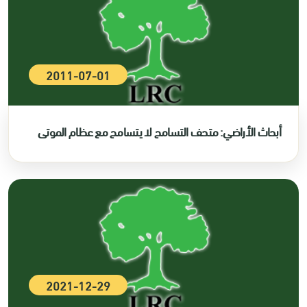
2011-07-01
أبحاث الأراضي: متحف التسامح لا يتسامح مع عظام الموتى
2021-12-29