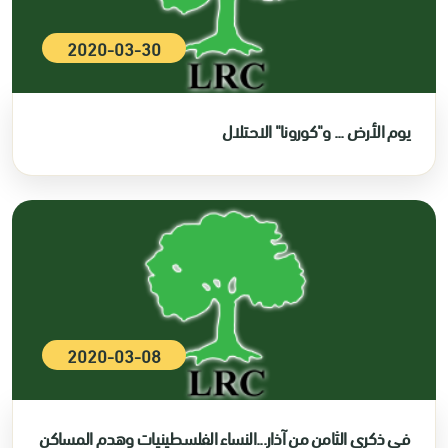
2020-03-30
يوم الأرض ... و"كورونا" الاحتلال
2020-03-08
في ذكرى الثامن من آذار...النساء الفلسطينيات وهدم المساكن