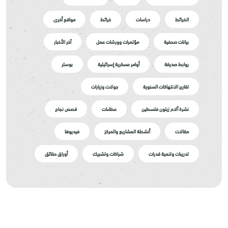
الخرائط
دراسات
خرائط
مواقع أخرى
بيانات صحفية
مؤتمرات وورشات عمل
آخر الأخبار
روابط صديقة
أوامر عسكرية إسرائيلية
بوستر
تقارير الانتهاكات السنوية
جولات وزيارات
نشرة آلام زيتون فلسطين
عطاءات
قصص نجاح
مقالات
أنشطة المشاريع والمركز
فيديوها
تدريبات وتنمية قدرات
شراكات وتشبيك
أوراق حقائق