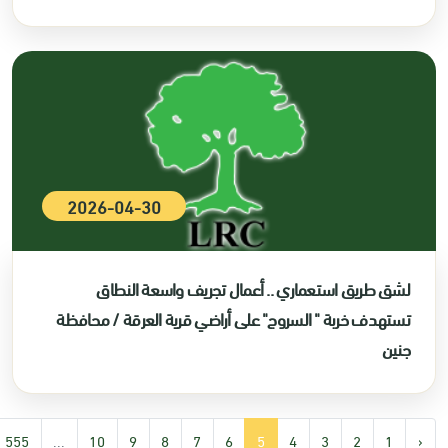
2026-04-30
لشق طريق استعماري .. أعمال تجريف واسعة النطاق
تستهدف خربة " السروج" على أراضي قرية العرقة / محافظة
جنين
555
...
10
9
8
7
6
5
4
3
2
1
‹