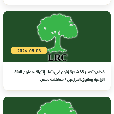
2026-05-03
قطع وتدمير 69 شجرة زيتون في يتما .. إنتهاك ممنهج للبيئة
الزراعية وحقوق المزارعين / محافظة نابلس