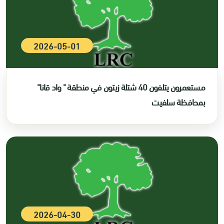
2026-05-01
مستعمرون يتلفون 40 شتلة زيتون في منطقة " واد قانا"
بمحافظة سلفيت
2026-04-30