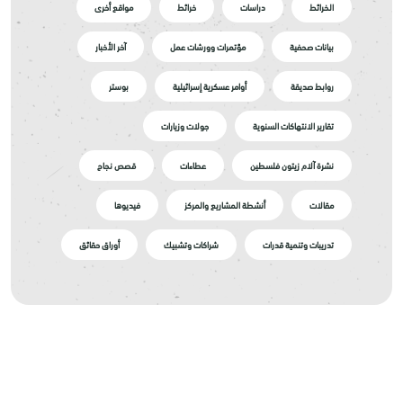
الخرائط
دراسات
خرائط
مواقع أخرى
بيانات صحفية
مؤتمرات وورشات عمل
آخر الأخبار
روابط صديقة
أوامر عسكرية إسرائيلية
بوستر
تقارير الانتهاكات السنوية
جولات وزيارات
نشرة آلام زيتون فلسطين
عطاءات
قصص نجاح
مقالات
أنشطة المشاريع والمركز
فيديوها
تدريبات وتنمية قدرات
شراكات وتشبيك
أوراق حقائق