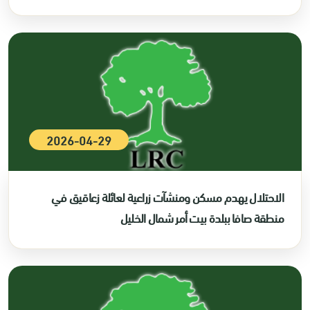
2026-04-29
الاحتلال يهدم مسكن ومنشآت زراعية لعائلة زعاقيق في
منطقة صافا ببلدة بيت أمر شمال الخليل