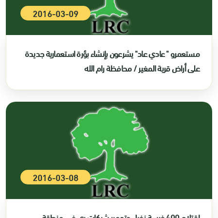
2016-03-09
مستعمرو " عادي عاد" يشرعون بإنشاء بؤرة استعمارية جديدة
على أراض قرية المغير / محافظة رام الله
2016-03-08
اقتلاع 400 غرسة نخيل وتدمير شبكات ري في منطقة