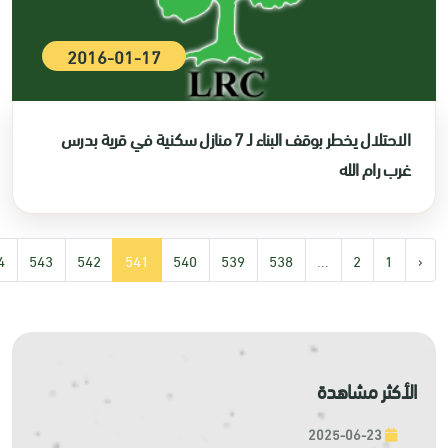
2016-01-17
الاحتلال يخطر بوقف البناء لـ 7 منازل سكنية في قرية بدرس
غرب رام الله
4
543
542
541
540
539
538
...
2
1
‹
الأكثر مشاهدة
2025-06-23