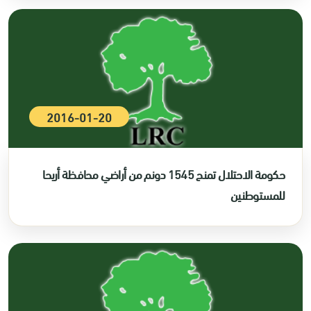
2016-01-20
حكومة الاحتلال تمنح 1545 دونم من أراضي محافظة أريحا
للمستوطنين