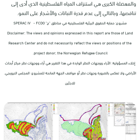
والمعضلة الكبرى هي استنزاف المياه الفلسطينية الذي أدى إلى
تناقصها، وبالتالي إلى عدم قدرة النباتات والأشجار على النمو.
مشروع: حماية الحقوق البيئية الفلسطينية في مناطق "ج" SPERAC IV - FCDO
Disclaimer: The views and opinions expressed in this report are those of Land
Research Center and do not necessarily reflect the views or positions of the
project donor; the Norwegian Refugee Council.
إخلاء المسؤولية: الآراء ووجهات النظر الواردة في هذا التقرير هي آراء ووجهات نظر مركز أبحاث
الأراضي ولا تعكس بالضرورة وجهات نظر أو مواقف الجهة المانحة للمشروع؛ المجلس النرويجي.
للاجئين