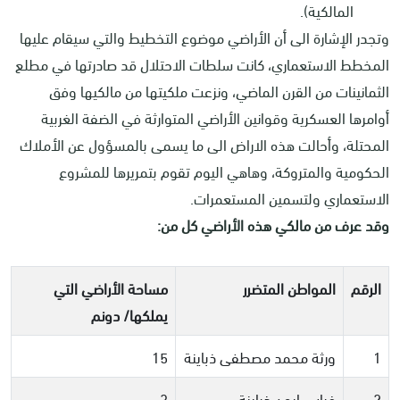
المالكية).
وتجدر الإشارة الى أن الأراضي موضوع التخطيط والتي سيقام عليها
المخطط الاستعماري، كانت سلطات الاحتلال قد صادرتها في مطلع
الثمانينات من القرن الماضي، ونزعت ملكيتها من مالكيها وفق
أوامرها العسكرية وقوانين الأراضي المتوارثة في الضفة الغربية
المحتلة، وأحالت هذه الاراض الى ما يسمى بالمسؤول عن الأملاك
الحكومية والمتروكة، وهاهي اليوم تقوم بتمريرها للمشروع
الاستعماري ولتسمين المستعمرات.
وقد عرف من مالكي هذه الأراضي كل من:
الرقم
المواطن المتضرر
مساحة الأراضي التي
يملكها/ دونم
1
ورثة محمد مصطفى ذباينة
15
2
فراس ايمن ذباينة
3