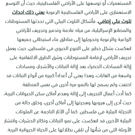
المستعمرات أو توسعها على الأراضي الفلسطينية، حيث أن التوسع
الاستعماري على الأراضي الفلسطينية الرعوية
ي
عني ذلك احداث
تلوث بيئي إضافي
، فأشكال التلوث البيئي التي تحدثها المستوطنات
والمصانع الإسرائيلية، من مياه عادمة وتدمير وتجريف للأراضي
الزراعية والرعوية وتحويلها إلى مناطق بناء استيطاني جميعها
انعكست بشكل خطير على التنوع الحيوي في فلسطين، حيث يعمل
تجريف الأراضي لإقامة المستوطنات وشق الطرق الالتفافية على
إزالة المساحات الخضراء بعد إزالة النباتات والأشجار، ومساحات
واسعة من الغابات، وهذا يعني أن أعداداً كبيرة من أنواع النباتات قد
اختفت ولم يسمح لها بالنمو مرة أخرى في نفس المنطقة.
كما أدت أعمال التجريف إلى إزالة وهدم أماكن سكن الحيوانات البرية،
حيث أدى إلى هروبها وهجرتها إلى أماكن أخرى، وخلق حالة من
التجزئة البيئية في فلسطين. كما أن الآثار الناجمة عن الملوثات
البيئية الأخرى قد انعكست على نمو النباتات وتكاثر الحشرات وانتشار
الأوبئة التي من شأنها أن تلقي بظلالها على الحياة الحيوانية البرية.