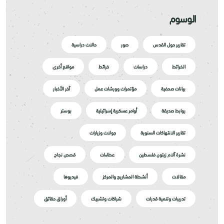
الوسوم
تقارير حول القدس
صور
حالات دراسية
الخرائط
دراسات
خرائط
مواقع أخرى
بيانات صحفية
مؤتمرات وورشات عمل
آخر الأخبار
روابط صديقة
أوامر عسكرية إسرائيلية
بوستر
تقارير الانتهاكات السنوية
جولات وزيارات
نشرة آلام زيتون فلسطين
عطاءات
قصص نجاح
مقالات
أنشطة المشاريع والمركز
فيديوها
تدريبات وتنمية قدرات
شراكات وتشبيك
أوراق حقائق