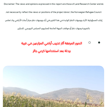
Disclaimer: The views and opinions expressed in this report are those of Land Research Center and do
not necessarily reflect the views or positions of the project donor; the Norwegian Refugee Council.
إخلاء المسؤولية: الآراء ووجهات النظر الواردة في هذا التقرير هي آراء ووجهات نظر مركز أبحاث الأراضي ولا تعكس
بالضرورة وجهات نظر أو مواقف الجهة المانحة للمشروع؛ المجلس النرويجي. للاجئين
الصور المرفقة آثار تخريب أراضي المزارعين في قرية
بردلة بعد استخدامها كرعي جائر