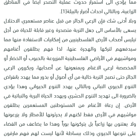
مما يؤدي الى استمرار حدوث عملية التصحر أيضاً في المناطق
الزراعية، وبالتالي احداث أضرار بالبيئة[1].
وبلا أدنى شك فإن الرعي الجائر من قبل عناصر مستعمري الاحتلال
يسعى بالأساس الى جعل التربة متصحرة وغير قابلة للحياة من أجل
تيئيس أصحاب الأرض الفلسطينيين من إمكانيات الاستفادة منها مما
سيدفعهم لتركها والهجرة عنها، لذا فهم يطلقون أغنامهم
ومواشيهم في الأراضي الفلسطينية المزروعة بالحبوب أو الخضار أو
المخصصة لرعي الاغنام ويمنعونها عن أصحابها، ويكررون الرعي
الجائر حتى تصبح التربة خالية من أي أصول أو بذور مما يهدد بانقراض
التنوع الحيوي النباتي وبالتالي يهدد التنوع الحيواني وهذا يؤدي
بالضرورة الى تهديد التنوع الحشري ويهدد الحياة البرية والنباتية في
الأرض. إن رعاة الأغنام من المستوطنين المستعمرين يطلقون
مواشيهم في الأرض فقط لكنهم لا يحرثونها للأمطار ولا يزرعونها
ولا يعتنون بها زراعياً بل يتركونها بوراً وهذا ما يضاعف من القضاء
على تنوعها الحيوي وذلك ببساطة لأنها ليست لهم فهم مارقون