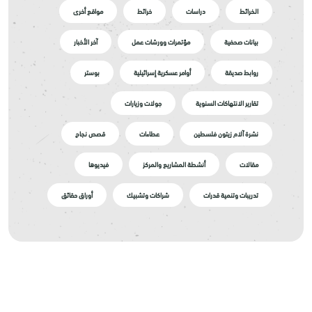
الخرائط
دراسات
خرائط
مواقع أخرى
بيانات صحفية
مؤتمرات وورشات عمل
آخر الأخبار
روابط صديقة
أوامر عسكرية إسرائيلية
بوستر
تقارير الانتهاكات السنوية
جولات وزيارات
نشرة آلام زيتون فلسطين
عطاءات
قصص نجاح
مقالات
أنشطة المشاريع والمركز
فيديوها
تدريبات وتنمية قدرات
شراكات وتشبيك
أوراق حقائق