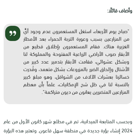
وأضاف قائلًا:
"صباح يوم الأربعاء، استغل المستعمرون عدم وجود أيٍّ
من المزارعين بسبب وعورة التربة الحمراء بعد الأمطار
الغزيرة هناك. فقام المستعمرون بإطلاق قطيع من
الأبقار صوب الأراضي الزراعية المفتوحة والمملوكة لنا
وبشكل عشوائي، فقامت الأبقار بتدمير عدد كبير من
الأشتال وإلحاق الضرر بالمزروعات بشكل متعمد، وقُدرت
خسائرنا بعشرات الآلاف من الشواقل، وهو مبلغ كبير
بالنسبة لنا في ظل شح الإمكانيات، علماً بأن معظم
المزارعين المتضررين يعانون من ديون متراكمة".
وبحسب المتابعة الميدانية، تم في مطلع شهر كانون الأول من عام
2024 إنشاء بؤرة جديدة في منطقة سهل قاعون. وتعتبر هذه البؤرة