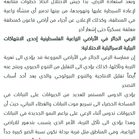
وبعد استعادة الأرض، بدأ جيش الاحتلال اتخاذ خطوات متتابعة
لإعادة السيطرة عليها وتهويدها، من بينها تدمير أي منشأة زراعية
في المنطقة، وكذلك الإعلان عن أجزاء من أراضي قاعون كمنطقة
مغلقة عسكريًا حتى إشعار آخر
.
الرعي الجائر في الأراضي الزراعية الفلسطينية إحدى الانتهاكات
البيئية الاسرائيلية الاحتلالية:
إن ممارسة الرعي الجائـر في الأراضي المزروعة قد يؤدي الى تعرية
التربة وتآكلها، كذلك يؤدي الى التقليل من التنوع الحيوي، وينتج عنه
ّأيضاً تقليل الانتاجية والتنوع البيولوجي والذي يعد أحد أسباب
التصحر.
يؤدي الدوس المستمر للعديد من الحيوانات على النباتات في
المساحة الخضراء الى تسريع موت النبانات والغطاء النباتي، حيث أن
الحيوانات تدوس أثناء الرعي على براعم النمو الجديدة في النباتات
وهذا يؤدي الى تآكل التربة، الأمر الذي يتسبب بتدهور للاراضي
الزراعية، وفي المناطق مثل قرية بردلة تكون نسبة الضرر كبيرة جداً