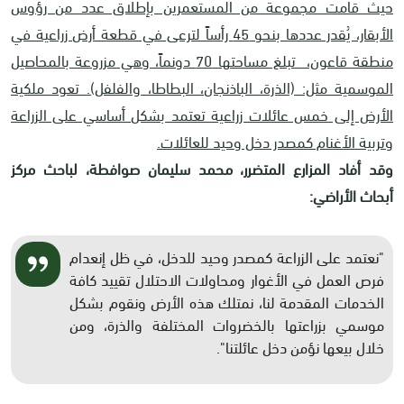
حيث قامت مجموعة من المستعمرين بإطلاق عدد من رؤوس
الأبقار، يُقدر عددها بنحو 45 رأساً لترعى في قطعة أرض زراعية في
منطقة قاعون، تبلغ مساحتها 70 دونماً، وهي مزروعة بالمحاصيل
الموسمية مثل: (الذرة، الباذنجان، البطاطا، والفلفل). تعود ملكية
الأرض إلى خمس عائلات زراعية تعتمد بشكل أساسي على الزراعة
وتربية الأغنام كمصدر دخل وحيد للعائلات.
وقد أفاد المزارع المتضرر، محمد سليمان صوافطة، لباحث مركز
أبحاث الأراضي:
"نعتمد على الزراعة كمصدر وحيد للدخل، في ظل إنعدام
فرص العمل في الأغوار ومحاولات الاحتلال تقييد كافة
الخدمات المقدمة لنا، نمتلك هذه الأرض ونقوم بشكل
موسمي بزراعتها بالخضروات المختلفة والذرة، ومن
خلال بيعها نؤمن دخل عائلتنا".