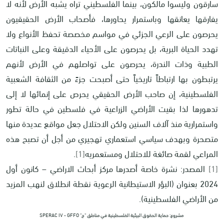
سارقون وليسوا مالكون، بينما الفلسطيني تراه يشبه الأرض لأنه لا
يفارقها يعانقها وباستمرار يحاورها، فأصحاب الأرض الحقيقيون
يحرصون على الرعي الجزئي في مواسم مخصصة تحفظ الأنواع ولا
تهدد الحياة البرية، بل يحرصون على الأحياء الدقيقة وعلى النباتات
الطبية وذات الندرة، يحرصون على تواصلهم في الأرض لأنهم
يرتبطون بها ارتباطاً تاريخياً حتى أصبحت جزءً من الثقافة الشعبية
الفلسطينية، إن صاحب الأرض الحقيقي يحرص على إنمائها لا إلى
تدهورها لذا بقيت الأراضي الزراعية في فلسطين في حالة تطور
واستمرارية منذ آلاف السنين ولكن الاحتلال جعل مواقع عديدة منها
متصحرة وبهدف سياسي استعماري تهجيري من أجل أن تصبح هذه
المراعي لقمة صائغة للاحتلال ومستعمريه
[1]
.
[1]
المصدر: نشرة خاصة أصدرها مركز أبحاث الاراضي – كانون أول
2024 بعنوان (البؤر الاستيطانية الرعوية نقطة انطلاق لنهب المزيد
من الأراضي الفلسطينية).
مشروع: حماية الحقوق البيئية الفلسطينية في مناطق "ج" SPERAC IV - GFFO