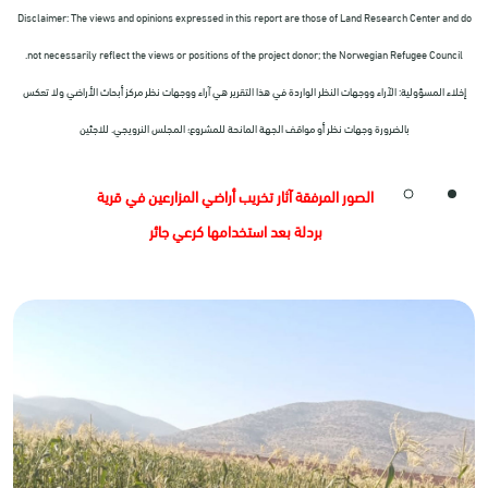
Disclaimer: The views and opinions expressed in this report are those of Land Research Center and do
not necessarily reflect the views or positions of the project donor; the Norwegian Refugee Council.
إخلاء المسؤولية: الآراء ووجهات النظر الواردة في هذا التقرير هي آراء ووجهات نظر مركز أبحاث الأراضي ولا تعكس
بالضرورة وجهات نظر أو مواقف الجهة المانحة للمشروع؛ المجلس النرويجي. للاجئين
الصور المرفقة آثار تخريب أراضي المزارعين في قرية
بردلة بعد استخدامها كرعي جائر