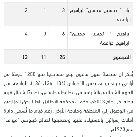
اياد " تحسين محسن" ابراهيم
3
1
2
دراغمة
ابراهيم " تحسين محسن"
6
3
4
ابراهيم دراغمة
المجموع
25
11
13
يُذكر أن منطقة سهل قاعون تبلغ مساحتها نحو 1250 دونمًا من
أراضي قرية بردلة، ضمن الأحواض (134، 135، 136)، الواقعة في
الجهة الشمالية والشرقية من محافظة طوباس، تحديدًا شمال قرية
بردلة. في عام 2013م، حكمت محكمة الاحتلال العليا بحق المزارعين
في الوصول إلى المنطقة وفلاحة الأرض، رغم قيام ما تُسمى دائرة
أملاك إسرائيل بالاستيلاء عليها وتضمينها لصالح كيبوتس "ميراف"
عام 1978م
.