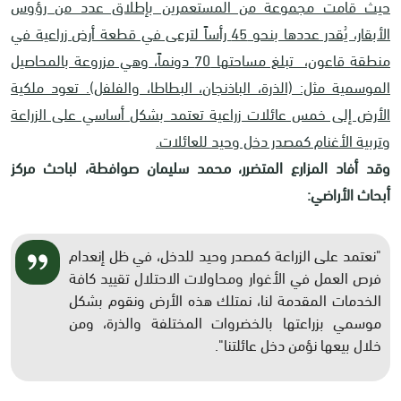
حيث قامت مجموعة من المستعمرين بإطلاق عدد من رؤوس
الأبقار، يُقدر عددها بنحو 45 رأساً لترعى في قطعة أرض زراعية في
منطقة قاعون، تبلغ مساحتها 70 دونماً، وهي مزروعة بالمحاصيل
الموسمية مثل: (الذرة، الباذنجان، البطاطا، والفلفل). تعود ملكية
الأرض إلى خمس عائلات زراعية تعتمد بشكل أساسي على الزراعة
وتربية الأغنام كمصدر دخل وحيد للعائلات.
وقد أفاد المزارع المتضرر، محمد سليمان صوافطة، لباحث مركز
أبحاث الأراضي:
"نعتمد على الزراعة كمصدر وحيد للدخل، في ظل إنعدام
فرص العمل في الأغوار ومحاولات الاحتلال تقييد كافة
الخدمات المقدمة لنا، نمتلك هذه الأرض ونقوم بشكل
موسمي بزراعتها بالخضروات المختلفة والذرة، ومن
خلال بيعها نؤمن دخل عائلتنا".