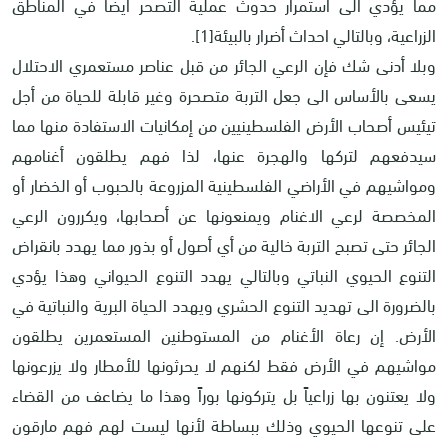
مما يؤدي الى استمرار حدوث عملية التصحر أيضاً في المناطق
الزراعية، وبالتالي احداث أضرار بالبيئة[1].
وبلا أدنى شك فإن الرعي الجائر من قبل عناصر مستعمري الاحتلال
يسعى بالأساس الى جعل التربة متصحرة وغير قابلة للحياة من أجل
تيئيس أصحاب الأرض الفلسطينيين من إمكانيات الاستفادة منها مما
سيدفعهم لتركها والهجرة عنها، لذا فهم يطلقون أغنامهم
ومواشيهم في الأراضي الفلسطينية المزروعة بالحبوب أو الخضار أو
المخصصة لرعي الاغنام ويمنعونها عن أصحابها، ويكررون الرعي
الجائر حتى تصبح التربة خالية من أي أصول أو بذور مما يهدد بانقراض
التنوع الحيوي النباتي وبالتالي يهدد التنوع الحيواني وهذا يؤدي
بالضرورة الى تهديد التنوع الحشري ويهدد الحياة البرية والنباتية في
الأرض. إن رعاة الأغنام من المستوطنين المستعمرين يطلقون
مواشيهم في الأرض فقط لكنهم لا يحرثونها للأمطار ولا يزرعونها
ولا يعتنون بها زراعياً بل يتركونها بوراً وهذا ما يضاعف من القضاء
على تنوعها الحيوي وذلك ببساطة لأنها ليست لهم فهم مارقون