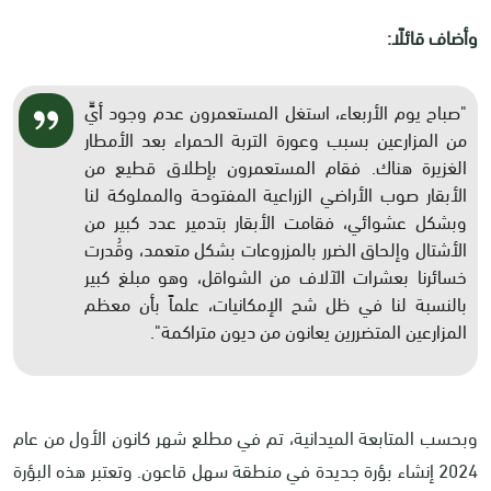
وأضاف قائلًا:
"صباح يوم الأربعاء، استغل المستعمرون عدم وجود أيٍّ
من المزارعين بسبب وعورة التربة الحمراء بعد الأمطار
الغزيرة هناك. فقام المستعمرون بإطلاق قطيع من
الأبقار صوب الأراضي الزراعية المفتوحة والمملوكة لنا
وبشكل عشوائي، فقامت الأبقار بتدمير عدد كبير من
الأشتال وإلحاق الضرر بالمزروعات بشكل متعمد، وقُدرت
خسائرنا بعشرات الآلاف من الشواقل، وهو مبلغ كبير
بالنسبة لنا في ظل شح الإمكانيات، علماً بأن معظم
المزارعين المتضررين يعانون من ديون متراكمة".
وبحسب المتابعة الميدانية، تم في مطلع شهر كانون الأول من عام
2024 إنشاء بؤرة جديدة في منطقة سهل قاعون. وتعتبر هذه البؤرة