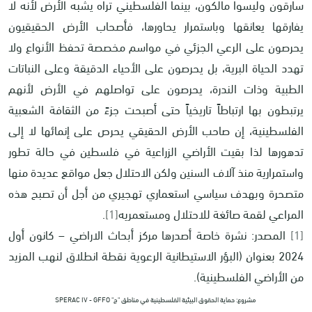
سارقون وليسوا مالكون، بينما الفلسطيني تراه يشبه الأرض لأنه لا
يفارقها يعانقها وباستمرار يحاورها، فأصحاب الأرض الحقيقيون
يحرصون على الرعي الجزئي في مواسم مخصصة تحفظ الأنواع ولا
تهدد الحياة البرية، بل يحرصون على الأحياء الدقيقة وعلى النباتات
الطبية وذات الندرة، يحرصون على تواصلهم في الأرض لأنهم
يرتبطون بها ارتباطاً تاريخياً حتى أصبحت جزءً من الثقافة الشعبية
الفلسطينية، إن صاحب الأرض الحقيقي يحرص على إنمائها لا إلى
تدهورها لذا بقيت الأراضي الزراعية في فلسطين في حالة تطور
واستمرارية منذ آلاف السنين ولكن الاحتلال جعل مواقع عديدة منها
متصحرة وبهدف سياسي استعماري تهجيري من أجل أن تصبح هذه
المراعي لقمة صائغة للاحتلال ومستعمريه
[1]
.
[1]
المصدر: نشرة خاصة أصدرها مركز أبحاث الاراضي – كانون أول
2024 بعنوان (البؤر الاستيطانية الرعوية نقطة انطلاق لنهب المزيد
من الأراضي الفلسطينية).
مشروع: حماية الحقوق البيئية الفلسطينية في مناطق "ج" SPERAC IV - GFFO