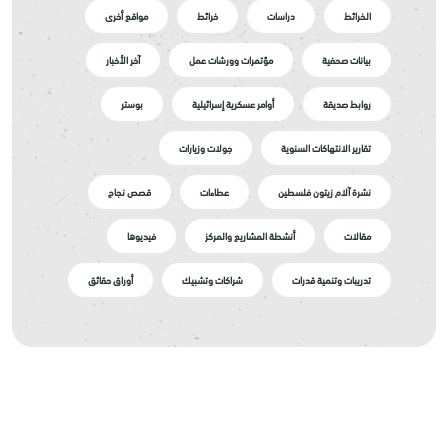
الخرائط
دراسات
خرائط
مواقع أخرى
بيانات صحفية
مؤتمرات وورشات عمل
آخر الأخبار
روابط صديقة
أوامر عسكرية إسرائيلية
بوستر
تقارير الانتهاكات السنوية
جولات وزيارات
نشرة آلام زيتون فلسطين
عطاءات
قصص نجاح
مقالات
أنشطة المشاريع والمركز
فيديوها
تدريبات وتنمية قدرات
شراكات وتشبيك
أوراق حقائق