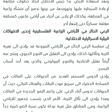
وبعد استعادة الأرض، بدأ جيش الاحتلال اتخاذ خطوات متتابعة
لإعادة السيطرة عليها وتهويدها، من بينها تدمير أي منشأة زراعية
في المنطقة، وكذلك الإعلان عن أجزاء من أراضي قاعون كمنطقة
مغلقة عسكريًا حتى إشعار آخر
.
الرعي الجائر في الأراضي الزراعية الفلسطينية إحدى الانتهاكات
البيئية الاسرائيلية الاحتلالية:
إن ممارسة الرعي الجائـر في الأراضي المزروعة قد يؤدي الى تعرية
التربة وتآكلها، كذلك يؤدي الى التقليل من التنوع الحيوي، وينتج عنه
ّأيضاً تقليل الانتاجية والتنوع البيولوجي والذي يعد أحد أسباب
التصحر.
يؤدي الدوس المستمر للعديد من الحيوانات على النباتات في
المساحة الخضراء الى تسريع موت النبانات والغطاء النباتي، حيث أن
الحيوانات تدوس أثناء الرعي على براعم النمو الجديدة في النباتات
وهذا يؤدي الى تآكل التربة، الأمر الذي يتسبب بتدهور للاراضي
الزراعية، وفي المناطق مثل قرية بردلة تكون نسبة الضرر كبيرة جداً