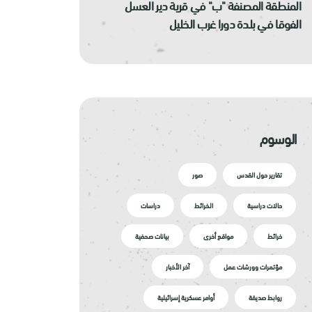
المنطقة المصنفة "ب" في قرية دير العسل
الفوقا في بلدة دورا غرب الخليل
الوسوم
تقارير حول القدس
صور
حالات دراسية
الخرائط
دراسات
خرائط
مواقع أخرى
بيانات صحفية
مؤتمرات وورشات عمل
آخر الأخبار
روابط صديقة
أوامر عسكرية إسرائيلية