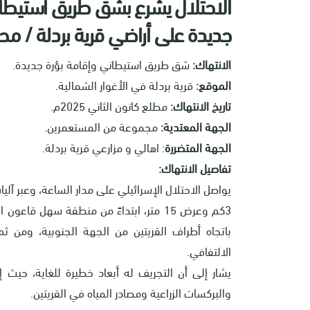
الاحتلال يشرع بشق طريق استيطاني
جديدة على أراضي قرية بردلة / 
الانتهاك:
شق طريق استيطاني وإقامة بؤرة جديدة.
الموقع:
قرية بردلة في الأغوار الشمالية.
تاريخ الانتهاك:
مطلع كانون الثاني 2025م.
الجهة المعتدية:
مجموعة من المستعمرين.
الجهة المتضررة
: اهالي و مزارعي قرية بردلة.
تفاصيل الانتهاك:
يواصل الاحتلال الإسرائيلي على مدار الساعة، وعبر آل
3كم وعرض 15 متر، ابتداءً من منطقة سهل 
الالتفافي.
يشار إلى أن التجريف له أبعاد خطيرة للغاية، حيث
والبركسات الزراعية ومصادر المياه في القريتين.