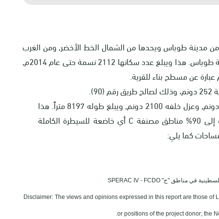
من الجهة الشمالية من مدينة طوباس ويحدها من الشمال الخط الأخضر, ومن الغرب
رابا ومن الشرق عين البيضا, ومن الجنوب كردلة ومدينة طوباس. هذا ويبلغ عدد سكانها 2112 نسمة حتى عام 2014م,
9).
ولصالح الجدار العنصري نهب تحت مساره 819 دونم, وعزل خلفه 2100 دونم, ويبلغ طوله 8197 متراً. هذا
 مصنفة
C
أي خاضعة للسيطرة الكاملة
في مناطق "ج" SPERAC IV - FCDO
Disclaimer: The views and opinions expressed in this report are those of 
or positions of the project donor; the