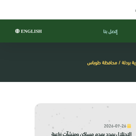
إتصل بنا
ENGLISH
رية بردلة / محافظة طوباس
2026-07-26
الاحتلال يهدد بهدم مساكن ومنشآت زراعية