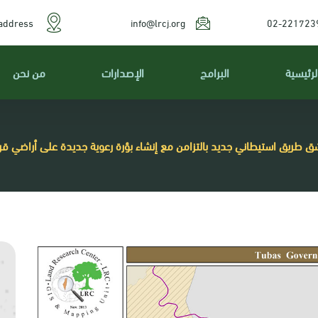
address
info@lrcj.org
02-221723
لرئيسية
البرامج
الإصدارات
من نحن
شق طريق استيطاني جديد بالتزامن مع إنشاء بؤرة رعوية جديدة على أراضي ق