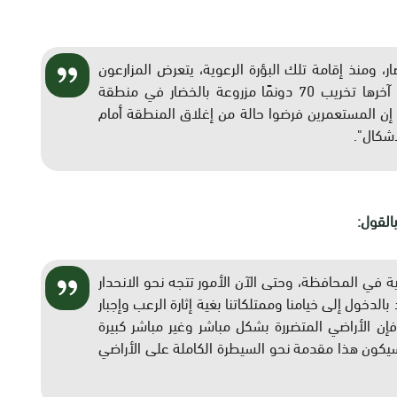
والخضار، ومنذ إقامة تلك البؤرة الرعوية، يتعرض المزارعون
بشكل يومي لاعتداءات من قبل المستعمرين، كان آخرها تخريب 70 دونمًا مزروعة بالخضار في منطقة
ن المستعمرين فرضوا حالة من إغلاق المنطقة أمام
شكال".
القول:
ونية في المحافظة، وحتى الآن الأمور تتجه نحو الانحدار
دخول إلى خيامنا وممتلكاتنا بغية إثارة الرعب وإجبار
إن الأراضي المتضررة بشكل مباشر وغير مباشر كبيرة
كون هذا مقدمة نحو السيطرة الكاملة على الأراضي