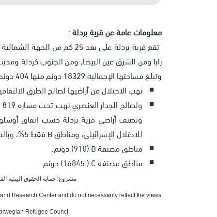
معلومات عامة عن قرية بردلة
:
تقع قرية بردلة على بعد 25 كم 
وتبلغ مساحتها الإجمالية 18329 دونم منها 404 دونم عبارة عن مسطح بناء للقرية.
نهب الاحتلال من أراضيها لصالح الطرق الالتفافية 252 دونم، وذلك لصالح طريق رقم (0
وتصنف أراضي قرية بردلة حسب اتفاق أوسلو إلى 90% مناطق
للاحتلال الإسرائيلي، ومناطق
B
فقط 5%، وبالمساحات كما يلي:
مناطق مصنفة
B
(910) دونم.
مناطق مصنفة
C
( 16845) دونم.
مشروع: حماية الحقوق البيئية الفلسطينية 
Land Research Center and do not necessarily reflect the views
 Norwegian Refugee Council.