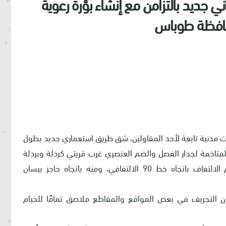
 جديد بالتزامن مع إنشاء بؤرة رعوية
محافظة طوباس
يات مدنية تابعة لأحد المقاولين، شق طريق استعماري جديد بطول
قاعون المتاخمة لجدار الفصل والضم العنصري غرب قريتي كردلة وبردلة
باتجاه أطراف القريتين من الجهة الجنوبية، ومن ثم الالتفاف باتجاه خط 90 الالتفافي، ومنه باتجاه حاجز بيسان
 إن التجريف في بعض المواقع والمقاطع ملاصق تمامًا للخيام