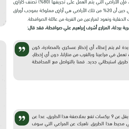
وبحسب البحث الميداني المباشر في موقع الانتهاك، فإن الأراضي التي يتم العمل على تجريفها (80%) تصنف كأراضٍ
رعوية وهي "أراضي دولة" حسب سجلات الاحتلال، في حين أن 20% من تلك الأراضي هي أراضٍ مملوكة بموجب أوراق
 الحقلية وتعود لمزارعين من القرية من عائلة الصوافطة.
 بردلة، المزارع أشرف إبراهيم علي صوافطة، فقد قال:
يدة لم يتم إعطاء أي إخطار عسكري بالمصادرة، كون
تعمل في مراعينا وبالقرب من منازلنا، دون أي إخطار،
ا طريق استيطاني جديد. قمنا بالتواصل مع المحافظة
"هذا الطريق له تبعات خطيرة علينا، حيث يوجد ما لا يقل عن 9 بركسات تقع بملاصقة هذا الطريق، عدا عن
مزروعة بالخضار في محيط هذا الطريق. ناهيك عن المراعي التي سوف