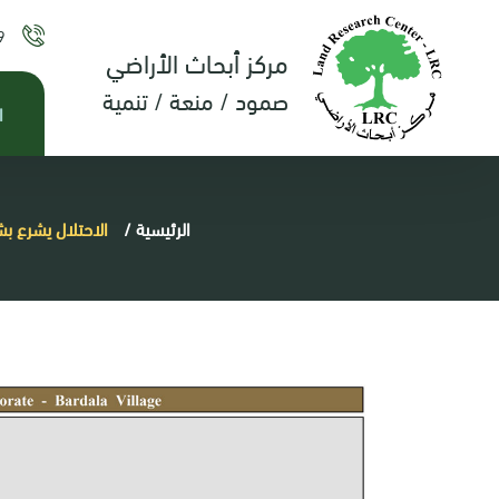
9
مركز أبحاث الأراضي
صمود / منعة / تنمية
ا
الرئيسية
/
الاحتلال يشرع ب