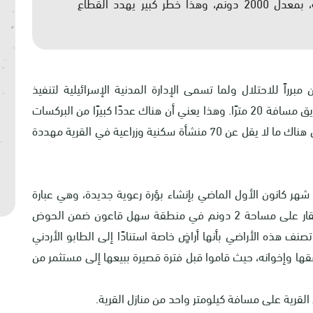
يعزلها الطريق عن بيوت المزارعين ومربي الماشية، بمعدل 2000 دونم، وهذا خطر كبير يهدد القطاع
رراً للاحتلال ولما تسمى الإدارة المدنية الإسرائيلية لتنفيذ
مخطط تنظيمي يستند إلى منع البناء على جانبي الطريق مسافة 20 مترًا. وهذا يعني أن هناك عددًا كبيرًا من البركسات
والخيام باتت مهددة بالهدم الكامل والتهجير. علمًا بأن هناك ما لا يقل عن 70 منشأة سكنية وزراعية في القرية مهددة
شهر كانون الأول الماضي بإنشاء بؤرة رعوية جديدة، وهي عبارة
عن خيمتين من الأقواس والشوادر وبركس لتربية الأبقار على مساحة 2 دونم في منطقة سهل قاعون ضمن الحوض
رقم 7 من أراضي بردلة. تصنف هذه الأراضي بأنها أراضٍ خاصة استنادًا إلى الطابو الأردني
قها وإخوانه، حيث قاموا قبل فترة قصيرة ببيعها إلى مستثمر من
 القرية على مسافة كيلومتر واحد من منازل القرية.