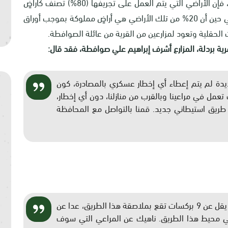
وبحسب البحث الميداني المباشر في موقع الانتهاك، فإن الأراضي التي يتم العمل على تجريفها (80%) تصنف كأراضٍ
رعوية وهي "أراضي دولة" حسب سجلات الاحتلال، في حين أن 20% من تلك الأراضي هي أراضٍ مملوكة بموجب أوراق
 الحقلية وتعود لمزارعين من القرية من عائلة الصوافطة.
 بردلة، المزارع أشرف إبراهيم علي صوافطة، فقد قال:
يدة لم يتم إعطاء أي إخطار عسكري بالمصادرة، كون
تعمل في مراعينا وبالقرب من منازلنا، دون أي إخطار،
ا طريق استيطاني جديد. قمنا بالتواصل مع المحافظة
"هذا الطريق له تبعات خطيرة علينا، حيث يوجد ما لا يقل عن 9 بركسات تقع بملاصقة هذا الطريق، عدا عن
مزروعة بالخضار في محيط هذا الطريق. ناهيك عن المراعي التي سوف