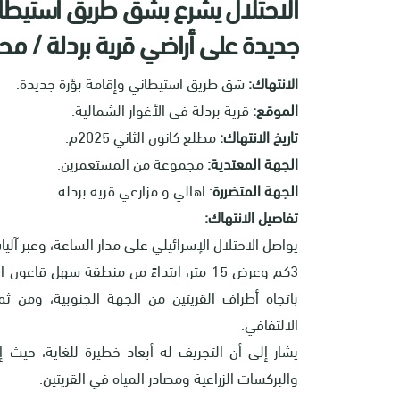
الاحتلال يشرع بشق طريق استيطاني
جديدة على أراضي قرية بردلة / 
الانتهاك:
شق طريق استيطاني وإقامة بؤرة جديدة.
الموقع:
قرية بردلة في الأغوار الشمالية.
تاريخ الانتهاك:
مطلع كانون الثاني 2025م.
الجهة المعتدية:
مجموعة من المستعمرين.
الجهة المتضررة
: اهالي و مزارعي قرية بردلة.
تفاصيل الانتهاك:
يواصل الاحتلال الإسرائيلي على مدار الساعة، وعبر آل
3كم وعرض 15 متر، ابتداءً من منطقة سهل 
الالتفافي.
يشار إلى أن التجريف له أبعاد خطيرة للغاية، حيث
والبركسات الزراعية ومصادر المياه في القريتين.