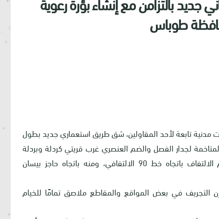
 جديد بالتزامن مع إنشاء بؤرة رعوية
محافظة طوباس
يات مدنية تابعة لأحد المقاولين، شق طريق استعماري جديد بطول
قاعون المتاخمة لجدار الفصل والضم العنصري غرب قريتي كردلة وبردلة
باتجاه أطراف القريتين من الجهة الجنوبية، ومن ثم الالتفاف باتجاه خط 90 الالتفافي، ومنه باتجاه حاجز بيسان
 إن التجريف في بعض المواقع والمقاطع ملاصق تمامًا للخيام