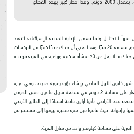
يعزلها الطريق عن بيوت المزارعين ومربي الماشية، بمعدل 2000 دونم، وهذا خطر كبير يهدد القطاع
رراً للاحتلال ولما تسمى الإدارة المدنية الإسرائيلية لتنفيذ
مخطط تنظيمي يستند إلى منع البناء على جانبي الطريق مسافة 20 مترًا. وهذا يعني أن هناك عددًا كبيرًا من البركسات
والخيام باتت مهددة بالهدم الكامل والتهجير. علمًا بأن هناك ما لا يقل عن 70 منشأة سكنية وزراعية في القرية مهددة
شهر كانون الأول الماضي بإنشاء بؤرة رعوية جديدة، وهي عبارة
عن خيمتين من الأقواس والشوادر وبركس لتربية الأبقار على مساحة 2 دونم في منطقة سهل قاعون ضمن الحوض
رقم 7 من أراضي بردلة. تصنف هذه الأراضي بأنها أراضٍ خاصة استنادًا إلى الطابو الأردني
قها وإخوانه، حيث قاموا قبل فترة قصيرة ببيعها إلى مستثمر من
 القرية على مسافة كيلومتر واحد من منازل القرية.