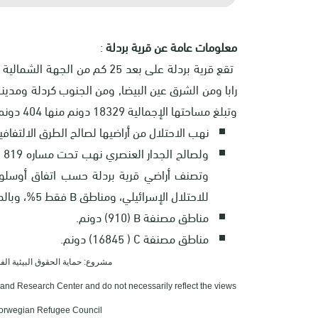
معلومات عامة عن قرية بردلة
:
تقع قرية بردلة على بعد 25 كم 
وتبلغ مساحتها الإجمالية 18329 دونم منها 404 دونم عبارة عن مسطح بناء للقرية.
نهب الاحتلال من أراضيها لصالح الطرق الالتفافية 252 دونم، وذلك لصالح طريق رقم (0
وتصنف أراضي قرية بردلة حسب اتفاق أوسلو إلى 90% مناطق
للاحتلال الإسرائيلي، ومناطق
B
فقط 5%، وبالمساحات كما يلي:
مناطق مصنفة
B
(910) دونم.
مناطق مصنفة
C
( 16845) دونم.
مشروع: حماية الحقوق البيئية الفلسطينية 
Land Research Center and do not necessarily reflect the views
 Norwegian Refugee Council.