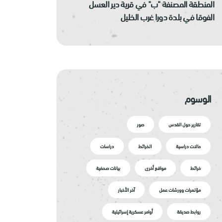
المنطقة المصنفة "ب" في قرية دير العسل
الفوقا في بلدة دورا غرب الخليل
الوسوم
تقارير حول القدس
صور
حالات دراسية
الخرائط
دراسات
خرائط
مواقع أخرى
بيانات صحفية
مؤتمرات وورشات عمل
آخر الأخبار
روابط صديقة
أوامر عسكرية إسرائيلية