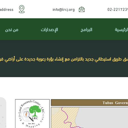
address
info@lrcj.org
02-221723
لرئيسية
البرامج
الإصدارات
من نحن
شق طريق استيطاني جديد بالتزامن مع إنشاء بؤرة رعوية جديدة على أراضي ق