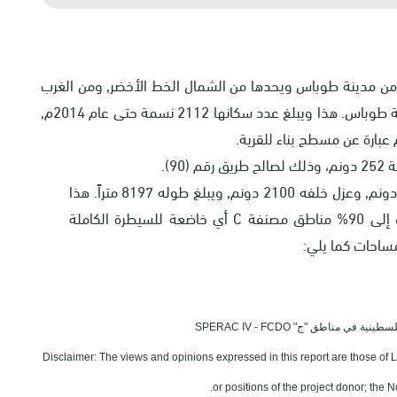
من الجهة الشمالية من مدينة طوباس ويحدها من الشمال الخط الأخضر, ومن الغرب
رابا ومن الشرق عين البيضا, ومن الجنوب كردلة ومدينة طوباس. هذا ويبلغ عدد سكانها 2112 نسمة حتى عام 2014م,
9).
ولصالح الجدار العنصري نهب تحت مساره 819 دونم, وعزل خلفه 2100 دونم, ويبلغ طوله 8197 متراً. هذا
 مصنفة
C
أي خاضعة للسيطرة الكاملة
في مناطق "ج" SPERAC IV - FCDO
Disclaimer: The views and opinions expressed in this report are those of 
or positions of the project donor; the