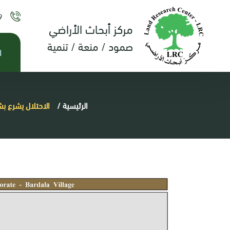
9
مركز أبحاث الأراضي
صمود / منعة / تنمية
ا
الرئيسية
/
الاحتلال يشرع ب