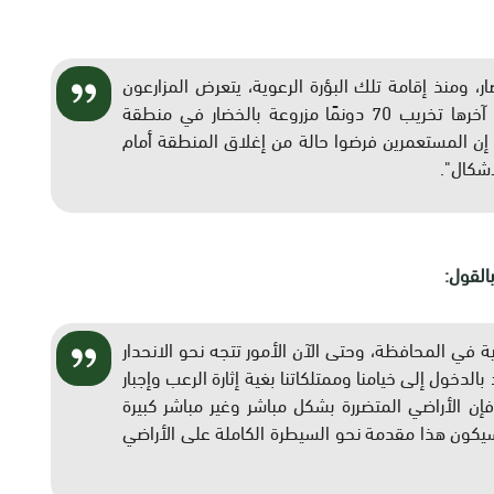
والخضار، ومنذ إقامة تلك البؤرة الرعوية، يتعرض المزارعون
بشكل يومي لاعتداءات من قبل المستعمرين، كان آخرها تخريب 70 دونمًا مزروعة بالخضار في منطقة
ن المستعمرين فرضوا حالة من إغلاق المنطقة أمام
شكال".
القول:
ونية في المحافظة، وحتى الآن الأمور تتجه نحو الانحدار
دخول إلى خيامنا وممتلكاتنا بغية إثارة الرعب وإجبار
إن الأراضي المتضررة بشكل مباشر وغير مباشر كبيرة
كون هذا مقدمة نحو السيطرة الكاملة على الأراضي