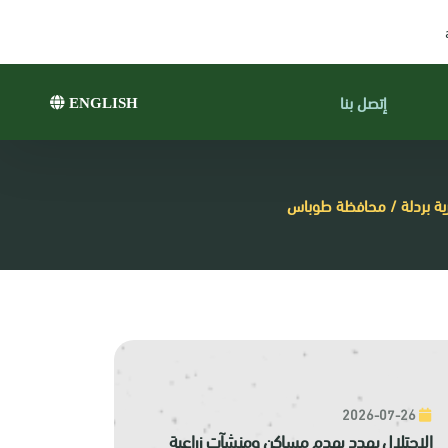
إتصل بنا
ENGLISH
رية بردلة / محافظة طوباس
2026-07-26
الاحتلال يهدد بهدم مساكن ومنشآت زراعية