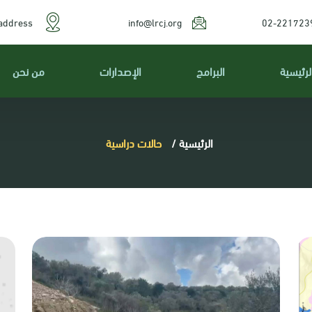
address
info@lrcj.org
02-221723
لرئيسية
البرامج
الإصدارات
من نحن
الرئيسية
/
حالات دراسية