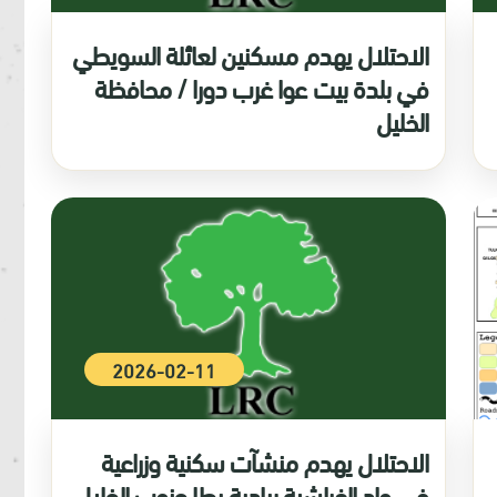
الاحتلال يهدم مسكنين لعائلة السويطي
في بلدة بيت عوا غرب دورا / محافظة
الخليل
2026-02-11
الاحتلال يهدم منشآت سكنية وزراعية
في واد الفراشية ببادية يطا جنوب الخليل