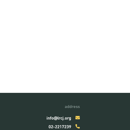
address
info@lrcj.org
02-2217239