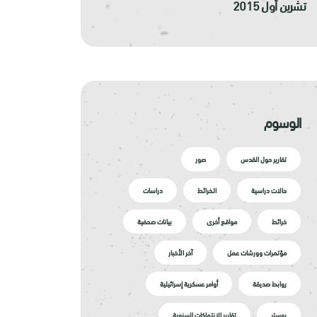
تشرين أول 2015
الوسوم
تقارير حول القدس
صور
حالات دراسية
الخرائط
دراسات
خرائط
مواقع أخرى
بيانات صحفية
مؤتمرات وورشات عمل
آخر الأخبار
روابط صديقة
أوامر عسكرية إسرائيلية
بوستر
تقارير الانتهاكات السنوية