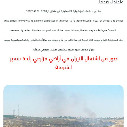
واعتداء ضدها.
مشروع: حماية الحقوق البيئية الفلسطينية في مناطق "ج
" SPERAC IV - GFFO
Disclaimer: The views and opinions expressed in this report are those of Land Research Center and do not
necessarily reflect the views or positions of the project donor; the Norwegian Refugee Council.
إخلاء المسؤولية: الآراء ووجهات النظر الواردة في هذا التقرير هي آراء ووجهات نظر مركز أبحاث الأراضي ولا تعكس بالضرورة وجهات
نظر أو مواقف الجهة المانحة للمشروع؛ المجلس النرويجي. للاجئين
صور من اشتعال النيران في أراضي مزارعي بلدة سعير
الشرقية