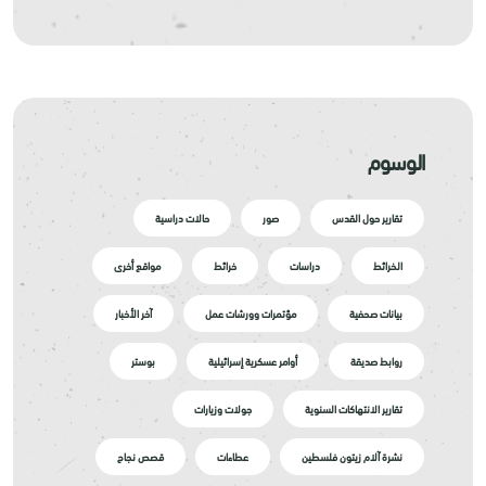
الوسوم
تقارير حول القدس
صور
حالات دراسية
الخرائط
دراسات
خرائط
مواقع أخرى
بيانات صحفية
مؤتمرات وورشات عمل
آخر الأخبار
روابط صديقة
أوامر عسكرية إسرائيلية
بوستر
تقارير الانتهاكات السنوية
جولات وزيارات
نشرة آلام زيتون فلسطين
عطاءات
قصص نجاح