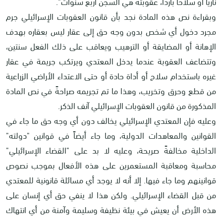
ناريًا أو سلاحًا باردًا، عقوبته هي السجن أربع سنوات".
وبقراءة نص هذه المادة نجد بأن قانون العقوبات الإسرائيلي جرم
مجرد دخول أي شخص بدون وجه حق إلى عقار ليس بعقاره بهدف
الإهانة أو المضايقة أو الترهيب ويعاقب على ذلك الفعل سنتين،
وتتضاعف العقوبة عندما يدخل المعتدي ويرتكب جريمة في عقار
غيره باستخدام سلاح أو أداة حادة أو حتى الاعتداء الأراضي الزراعية
من قطع وحرق وتخريب، وهذا ما تم تجريمه صراحةً في نص المادة
المذكورة من قانون العقوبات الإسرائيلي آنف الذكر.
وعليه فإن المعتدي الإسرائيلي يخالف دون أي وجه حق ما جاء في
القوانين والمعاهدات الدولية، وما جاء أيضاً في قوانين "دولته"
الداخلية مخالفةً صريحة، وعليه لا بد على "القضاء الإسرائيلي"
محاسبة ومعاقبة المستعمرين على هذه الأفعال بموجب نصوص
قوانينهم وما جاء فيها. إلا أنه لا يوجد أي مسائلة قانونية للمعتدي
من قبل القضاء الإسرائيلي. ولكن هذا لا ينفي حق أي إنسان على
هذه الأرض أن يعيش في بيئة نظيفة وسليمة وآمنة من أي انتهاك