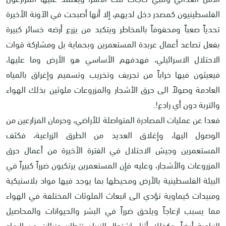
الفلسطينيون كمصدر دخل لديهم، إلا أنها أصبحت في الآونة الأخيرة
تحدياً صعباً ومحفوفاً بالمخاطر ويتكبد من يزرع أرضه خسائر كبيرة
بفعل تصاعد أعمال عربدة المستعمرين وبحماية بل ومشاركة قوات
الاحتلال الاسرائيلي، فهدفهم الأساسي هو الأرض وما عليها،
فيعيثون فيها خراباً من تجريف وتخريب وتسميم وإغراق بالمياه
العادمة وصولاً الى حرق الأشجار والمزروعات ملوثين بذلك الهواء
والتربة دون أي رادع!.
فعدا عن عمليات المصادرة المتواصلة للأراضي، وحرمان المزارعين من
الوصول اليها، وإغلاق العديد من الطرق الزراعية، فكثف
المستعمرين وجيش الاحتلال في الفترة الأخيرة من أعمال حرق
المزروعات والأشجار، وعليه فإن المستعمرين يرتكبون ضرراً كبيراً في
البيئة الفلسطينية بالأرض ومحيطها بما يوجد فيها مواد بلاستيكية
ومبيدات كيماوية تؤدي الى انبعاث الملوثات المختلفة في الهواء
مما يسبب ازعاجاً ويلحق ضرراً في البشر والحيوانات والمحاصيل
الزراعية أيضاً، وكذلك أثناء اشتعال النيران تتطاير جزيئات من الرماد