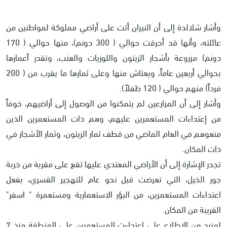
وأشار شلالدة إلى أن النيران أتت على أراضي مملوكة لمواطنين من
عائلته، وأنها قد أحرقت حوالي ( 300 دونم)، منها حوالي ( 170
دونم) مزروعة بأشجار الزيتون واللوزيات والعنب، وتقدر أعمارها
بحوالي أربعين عاماً، ويعتاش منها وعلى ثمارها ما يقرب من ( 200
فرداً) منهم حوالي ( 120 طفلاً).
وأشار إلى أن المزارعين لم يتمكنوا من الوصول إلى أراضيهم، خوفاً
من إعتداءات المستعمرين عليهم، وهم ذات المستعمرين الذين
منعوهم في العام الماضي من قطف ثمار الزيتون، وثمار الأشجار في
ذات المكان.
تجدر الإشارة إلى أن الأراضي المعتدي عليها تقع على مقربة من خربة
جور الخيل، التي تعرضت قبل نحو عام للتهجير القسري، بفعل
اعتداءات المستعمرين، من البؤر الاستعمارية ومستعمرة " اسفر"
القريبة من المكان.
لمزيد من الإطلاع على اعتداءت المستعمرين على المنطقة منذ 7