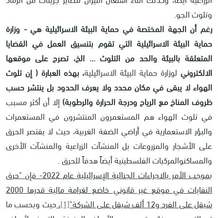
وتلوث الجو.
رغم أن الجهة المختصة في حماية البيئة الاسرائيلية هي - وزارة
حماية البيئة الاسرائيلية التي تقوم بتنسيق العمل في القضايا
المتعلقة بالبيئة والحد من التلوث ... الخ، تصرح على موقعها
الالكتروني
لوزارة حماية البيئة الاسرائيلية
، بهذه العبارة ( إن تلوث
الهواء لا يبقى في مكان محدد ولا يعرف الحدود بل ينتشر حسب
ظروف المناخ مع الرياح ودرجة الحرارة والرطوبة)
إلا أن أكثر مسبب
في تلوث الهواء هم المستعمرون المنتشرون في المستعمرات
والبؤر الاستعمارية في أراضي الضفة الغربية، حيث لا يقتصر الحرق
على الأشجار والمزروعات بل المنشآت الزراعية والمنشآت الأخرى
والمساكنوالمركبات الفلسطينية أيضاً هدفاً للحرق
.
بموجب الأمر بالاجراءات الجنائية الإسرائيلية عام 2022- فإن "حرق
النفايات في موقع غير قانوني خاضع لغرامة مالية قدرها 2000
شيقل على الفرد و12 ألف شيقل على الشركة"
[1]
،
حيث وبحسب ما
تم التصريح به فإنه قد يسبب الأمراض المزمنة والتعرض لأمراض