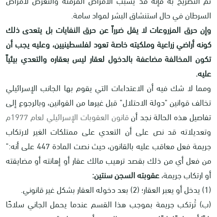
السرطان في حال استنشاق البشر لمواد سامة.
وإن حرق المزروعات لا يقل ضرراً عن حرق النفايات بل يتعدى ذلك
كونه أراضي زراعية وملكيته خاصة تعود لفلسطينيين، وعليه يجب أن
تكون المخالفة مضاعفة بالدخول لعقار ليس بعقاره والتعدي بيئياً
عليه.
ومما لا شك فيه أن الاعتداءات التي يقوم بها الجانب الإسرائيلي
تخالف قوانين "دولة الاحتلال" قبل غيرها من القوانين، وبالرجوع إلى
تفاصيل هذه الحالة نجد أن
قانون العقوبات الإسرائيلي لعام 1977م
وتعديلاته قد نص على أن التعدي على ممتلكات الغير لارتكاب
جريمة فعل معاقب عليه بالقانون، حيث نصت المادة 447 على أنه:"
من فعل أي من ذلك بقصد ترهيب مالك عقار أو إهانته أو مضايقته
أو ارتكاب جريمة،
عقوبته السجن سنتين:
(1) يدخل أو يعبر العقار؛ (2) بعد دخوله العقار بشكل غير قانوني.
(ب) تُرتكب جريمة بموجب هذا القسم عندما يحمل الجاني سلاحًا