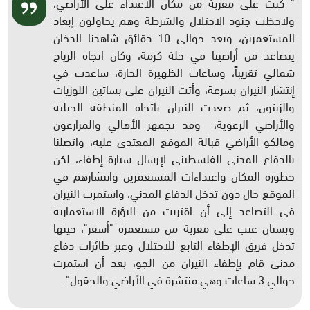
" كنت على مقربة من مكان الاعتداء على الأراضي،
ولاحظت جنود الاحتلال والشرطة وهم يحاولون إبعاد
المستعمرين، وبعد حوالي 10 دقائق شاهدنا الدخان
يتصاعد من أراضينا في خلة كزمة، وكان اتجاه الرياح
شمالي تقريباً، وساعات الظهيرة الحارة، ساعدت في
إنتشار النيران بسرعة، وأتت النيران على بساتين اللوزيات
والزيتون، ثم صعدت النيران باتجاه المنطقة الجبلية
والأراضي الرعوية، وقد تجمهر الأهالي والمزارعون
ومالكو الأراضي قبالة الموقع المعتدى عليه، واتصلنا
بالدفاع المدني الفلسطيني لإرسال سيارة إطفاء، لكن
خطورة المكان واعتداءات المستعمرين وانتشارهم في
الموقع حال دون تدخل الدفاع المدني، واستمرت النيران
في التصاعد إلى أن اقتربت من البؤرة الاستعمارية
وبستان عنب على مقربة من مستعمرة "أسفر"، حينها
تدخل فريق الإطفاء التابع للاحتلال وعبر طائرات دفاع
مدني قام بإطفاء النيران من الجو، بعد أن استمرت
حوالي 3 ساعات وهي منتشرة في الأراضي والحقول".