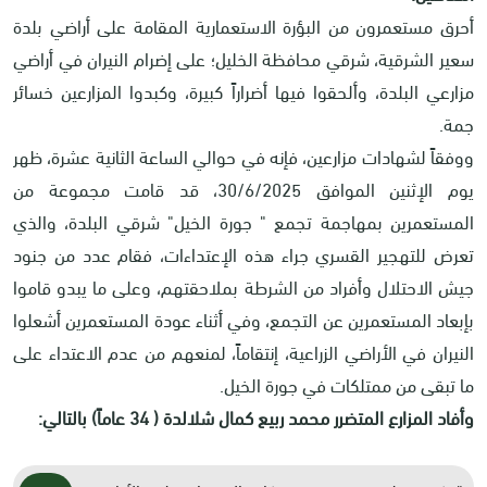
أحرق مستعمرون من البؤرة الاستعمارية المقامة على أراضي بلدة
سعير الشرقية، شرقي محافظة الخليل؛ على إضرام النيران في أراضي
مزارعي البلدة، وألحقوا فيها أضراراً كبيرة، وكبدوا المزارعين خسائر
جمة.
ووفقاً لشهادات مزارعين، فإنه في حوالي الساعة الثانية عشرة، ظهر
يوم الإثنين الموافق 30/6/2025، قد قامت مجموعة من
المستعمرين بمهاجمة تجمع " جورة الخيل" شرقي البلدة، والذي
تعرض للتهجير القسري جراء هذه الإعتداءات، فقام عدد من جنود
جيش الاحتلال وأفراد من الشرطة بملاحقتهم، وعلى ما يبدو قاموا
بإبعاد المستعمرين عن التجمع، وفي أثناء عودة المستعمرين أشعلوا
النيران في الأراضي الزراعية، إنتقاماً، لمنعهم من عدم الاعتداء على
ما تبقى من ممتلكات في جورة الخيل.
وأفاد المزارع المتضرر محمد ربيع كمال شلالدة ( 34 عاماً) بالتالي: