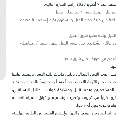
قارير التالية:
 على الرحيل قسراً / محافظة الخليل
.
ة في خربة جورة الخيل وينشؤون بؤرة إستعمارية جديدة
خيل ببلدة سعير شرق الخليل
.
 عائلة الشلالدة في جورة الخيل شرق سعير / محافظة
شيهم في جورة الخيل شرق سعير
.
نية
:
هي توفر الأمن الغذائي وتلبي حاجات تلك الأسر، ويعتمد عليها
بحت في الآونة الأخيرة تحدياً صعباً ومحفوفاً بالمخاطر ويتكبد
 المستعمرين وبحماية بل ومشاركة قوات الاحتلال الاسرائيلي،
ا خراباً من تجريف وتخريب وتسميم وإغراق بالمياه العادمة
ء والتربة دون أي رادع!.
المزارعين من الوصول اليها، وإغلاق العديد من الطرق الزراعية،