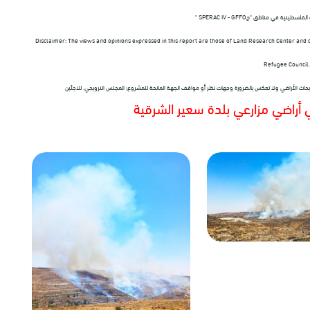
ة الفلسطينية في مناطق "ج
" SPERAC IV - GFFO
Disclaimer: The views and opinions expressed in this report are those of Land Research Center and do
Refugee Council.
ز أبحاث الأراضي ولا تعكس بالضرورة وجهات نظر أو مواقف الجهة المانحة للمشروع؛ المجلس النرويجي. للاجئين
 أراضي مزارعي بلدة سعير الشرقية