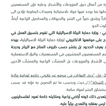
ة من أعمال حرق المزروعات والأشجار، وعليه فإن المستعمرين
محيطها بما يوجد فيها مواد بلاستيكية ومبيدات كيماوية تؤدي الى
ً ويلحق ضرراً في البشر والحيوانات والمحاصيل الزراعية أيضاً،
لوث الجو.
ي - وزارة حماية البيئة الاسرائيلية التي تقوم بتنسيق العمل في
تصرح على موقعها الالكتروني
لوزارة حماية البيئة الاسرائيلية
، بهذه
لا يعرف الحدود بل ينتشر حسب ظروف المناخ مع الرياح ودرجة
هم المستعمرون المنتشرون في المستعمرات والبؤر الاستعمارية
 الأشجار والمزروعات بل المنشآت الزراعية والمنشآت الأخرى
بموجب الأمر بالاجراءات الجنائية الإسرائيلية عام 2022- فإن "حرق النفايات في موقع غير قانوني خاضع لغرامة مالية
[1]
،
حيث وبحسب ما تم التصريح به فإنه قد يسبب
ستنشاق البشر لمواد سامة.
 يتعدى ذلك كونه أراضي زراعية وملكيته خاصة تعود لفلسطينيين،
س بعقاره والتعدي بيئياً عليه.