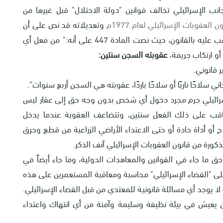
نب الإسرائيلي تخالف قوانين "دولة الاحتلال" قبل غيرها من
ن العقوبات الإسرائيلي لعام 1977م
وتعديلاته قد نص على أن
التعدي على ممتلكات الغير لارتكاب جريمة فعل معاقب عليه بالقانون، حيث نصت المادة 447 على أنه:" من فعل أي
أو ارتكاب جريمة،
عقوبته السجن سنتين:
سلاحًا ناريًا أو سلاحًا باردًا، عقوبته هي السجن أربع سنوات".
لإسرائيلي جرم مجرد دخول أي شخص بدون وجه حق إلى عقار ليس
عاقب على ذلك الفعل سنتين، وتتضاعف العقوبة عندما يدخل
أو أداة حادة أو حتى الاعتداء الأراضي الزراعية من قطع وحرق
كورة من قانون العقوبات الإسرائيلي آنف الذكر.
 ما جاء في القوانين والمعاهدات الدولية، وما جاء أيضاً في
 على "القضاء الإسرائيلي" محاسبة ومعاقبة المستعمرين على هذه
لا يوجد أي مسائلة قانونية للمعتدي من قبل القضاء الإسرائيلي.
 يعيش في بيئة نظيفة وسليمة وآمنة من أي انتهاك واعتداء