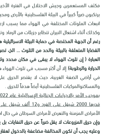
فكثف المستعمرين وجيش الاحتلال في الفترة الأخير
يرتكبون ضرراً كبيراً في البيئة الفلسطينية بالأرض و
انبعاث الملوثات المختلفة في الهواء مما يسبب ازعاجا
وكذلك أثناء اشتعال النيران تتطاير جزيئات من الرماد وت
رغم أن الجهة المختصة في حماية البيئة الاسرائيلية ه
القضايا المتعلقة بالبيئة والحد من التلوث ... الخ، 
العبارة ( إن تلوث الهواء لا يبقى في مكان محدد و
الحرارة والرطوبة)
إلا أن أكثر مسبب في تلوث الهواء 
في أراضي الضفة الغربية، حيث لا يقتصر الحرق على
والمساكنوالمركبات الفلسطينية أيضاً هدفاً للحرق
.
قدرها 2000 شيقل على الفرد و12 ألف شيقل على الشركة"
الأمراض المزمنة والتعرض لأمراض السرطان في حال ا
وإن حرق المزروعات لا يقل ضرراً عن حرق النفايات بل
وعليه يجب أن تكون المخالفة مضاعفة بالدخول لعقار لي