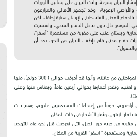
شار النيران بسرعة، وأتت النيران على بساتين اللوزيات
ة والأراضي الرعوية، وقد تجمهر الأهالي والمزارعون
 بالدفاع المدني الفلسطيني لإرسال سيارة إطفاء، لكن
في الموقع حال دون تدخل الدفاع المدني، واستمرت
تعمارية وبستان عنب على مقربة من مستعمرة "أسفر"،
رات دفاع مدني قام بإطفاء النيران من الجو، بعد أن
وأشار شلالدة إلى أن النيران أتت على أراضي مملوكة لمواطنين من عائلته، وأنها قد أحرقت حوالي ( 300 دونم)، منها
للوزيات والعنب، وتقدر أعمارها بحوالي أربعين عاماً، ويعتاش منها وعلى
ى أراضيهم، خوفاً من إعتداءات المستعمرين عليهم، وهم ذات
مار الزيتون، وثمار الأشجار في ذات المكان.
ى مقربة من خربة جور الخيل، التي تعرضت قبل نحو عام للتهجير
مارية ومستعمرة " اسفر" القريبة من المكان.