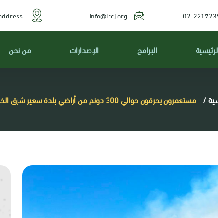
address
info@lrcj.org
02-221723
لرئيسية
البرامج
الإصدارات
من نحن
سية
/
مستعمرون يحرقون حوالي 300 دونم من أراضي بلدة سعير شرق الخليل