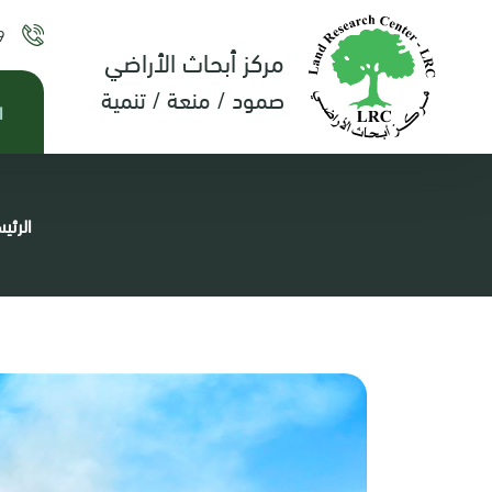
9
مركز أبحاث الأراضي
صمود / منعة / تنمية
ا
الرئي