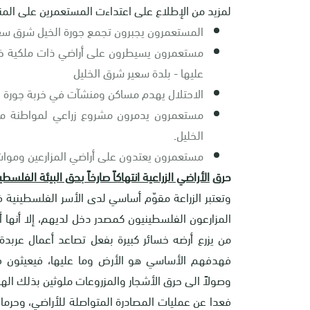
لمزيد من الإطلاع على اعتداءت المستعمرين على المنطقة منذ 7 أكتوبر 2023، راجع الت
المستعمرون يجبرون تجمع جورة الخيل شرق سعير
مستعمرون يسيطرون على أراضي ذات ملكية خاص
عليها - بلدة سعير شرق الخليل
الاحتلال يهدم مساكن ومنشآت في خربة جورة ال
مستعمرون يدمرون مشروع زراعي لمواطنة من
الخليل
.
مستعمرون يعتدون على أراضي المزارعين وموا
حرق
الأراضي الزراعية انتهاكاً صارخاً بحق البيئة الفلسطي
وتعتبر الزراعة مقوّم أساسي لدى الأسر الفلسطينية ف
المزارعون الفلسطينيون كمصدر دخل لديهم، إلا أنها أص
من يزرع أرضه خسائر كبيرة بفعل تصاعد أعمال عربدة
فهدفهم الأساسي هو الأرض وما عليها، فيعيثون فيه
وصولاً الى حرق الأشجار والمزروعات ملوثين بذلك الهوا
فعدا عن عمليات المصادرة المتواصلة للأراضي، وحرمان 