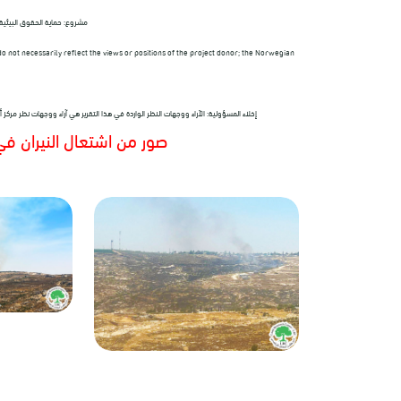
مشروع: حماية الحقوق البيئي
 not necessarily reflect the views or positions of the project donor; the Norwegian
إخلاء المسؤولية: الآراء ووجهات النظر الواردة في هذا التقرير هي آراء ووجهات نظر مرك
صور من اشتعال النيران في