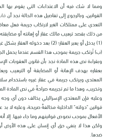
ومما لا شك فيه أن الاعتداءات التي يقوم بها الجا
القوانين، وبالرجوع إلى تفاصيل هذه الحالة نجد أن
قانو
من ذلك بقصد ترهيب مالك عقار أو إهانته أو مضايقته 
(1) يدخل أو يعبر العقار؛ (2) بعد دخوله العقار بشكل غير قانوني.
(ب) تُرتكب جريمة بموجب هذا القسم عندما يحمل الجاني 
وبقراءة نص هذه المادة نجد بأن قانون العقوبات ا
بعقاره بهدف الإهانة أو المضايقة أو الترهيب وي
المعتدي ويرتكب جريمة في عقار غيره باستخدام سلاح 
وتخريب، وهذا ما تم تجريمه صراحةً في نص المادة المذ
وعليه فإن المعتدي الإسرائيلي يخالف دون أي وجه حق
قوانين "دولته" الداخلية مخالفةً صريحة، وعليه لا بد
الأفعال بموجب نصوص قوانينهم وما جاء فيها. إلا أنه 
ولكن هذا لا ينفي حق أي إنسان على هذه الأرض أن
ضدها.