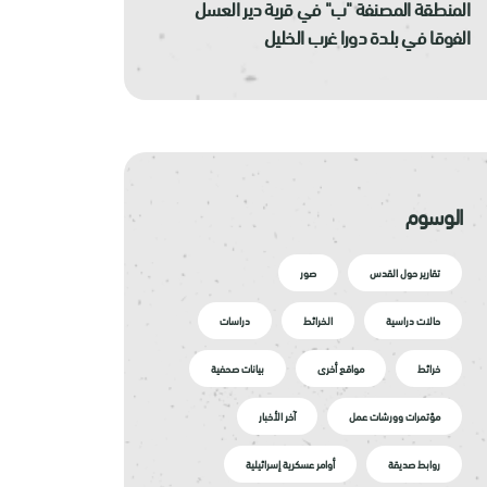
المنطقة المصنفة "ب" في قرية دير العسل
الفوقا في بلدة دورا غرب الخليل
الوسوم
تقارير حول القدس
صور
حالات دراسية
الخرائط
دراسات
خرائط
مواقع أخرى
بيانات صحفية
مؤتمرات وورشات عمل
آخر الأخبار
روابط صديقة
أوامر عسكرية إسرائيلية