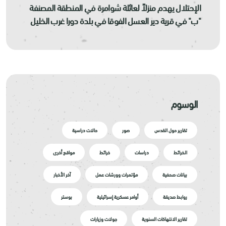
الإحتلال يهدم منزلاً لعائلة شوامرة في المنطقة المصنفة
"ب" في قرية دير العسل الفوقا في بلدة دورا غرب الخليل
الوسوم
تقارير حول القدس
صور
حالات دراسية
الخرائط
دراسات
خرائط
مواقع أخرى
بيانات صحفية
مؤتمرات وورشات عمل
آخر الأخبار
روابط صديقة
أوامر عسكرية إسرائيلية
بوستر
تقارير الانتهاكات السنوية
جولات وزيارات