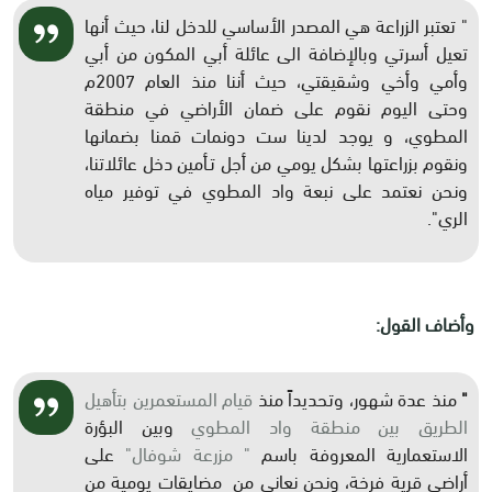
" تعتبر الزراعة هي المصدر الأساسي للدخل لنا، حيث أنها
تعيل أسرتي وبالإضافة الى عائلة أبي المكون من أبي
وأمي وأخي وشقيقتي، حيث أننا منذ العام 2007م
وحتى اليوم نقوم على ضمان الأراضي في منطقة
المطوي، و يوجد لدينا ست دونمات قمنا بضمانها
ونقوم بزراعتها بشكل يومي من أجل تـأمين دخل عائلاتنا،
ونحن نعتمد على نبعة واد المطوي في توفير مياه
الري".
وأضاف القول:
"
منذ عدة شهور، وتحديداً منذ
قيام المستعمرين بتأهيل
الطريق بين منطقة واد المطوي
وبين البؤرة
الاستعمارية المعروفة باسم
" مزرعة شوفال"
على
أراضي قرية فرخة، ونحن نعاني من مضايقات يومية من