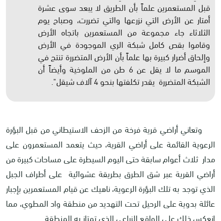
قبل المستعمرين علماً بأن الطريق لا يبعد سوى عشرة
أمتار عن الأرض التي نزرعها والتي تضررت، وصباح يوم
الثلاثاء جاء مجموعة من المستعمرين باتجاه الأرض
وقاموا بقص كامل شبكة الري الموجودة في الأرض
وإلحاق أضرار كبيرة بها علماً بأن الأرض المتضررة تنتج في
الموسم ما لا يقل عن 6 طن من الملوخية وأيضاً أن
الشبكة المتضررة يقدر تكلفتها بنحو 4 آلاف شيقل".
وتعاني أراضي قرية فرخة من الزحف الاستيطاني من قبل البؤرة
الرعوية القائمة على أراضي القرية، حيث يتعمد المستعمرون على
مدار ثلاث أعوام سابقة حتى اليوم السيطرة على مساحات كبيرة من
أراضي القرية عبر شق الطرق بطريقة عشوائية على أطراف الجبل
الذي توجد به تلك البؤرة الرعوية، ناهيك عن قيام المستعمرين بإجبار
عائلة بدوية على الرحيل تحت التهديد من منطقة واد المطوي، مما
انعكس ذلك على الواقع الزراعي الذي تمتاز به المنطقة.