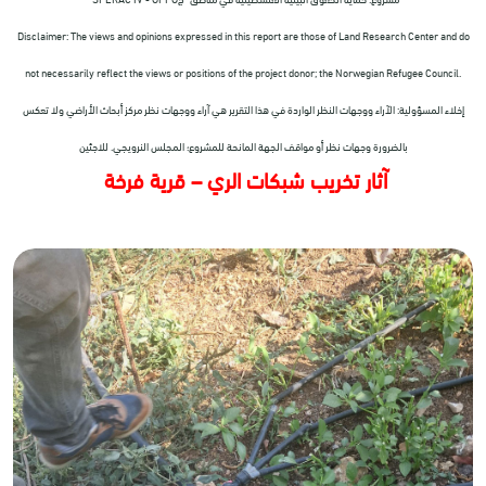
Disclaimer: The views and opinions expressed in this report are those of Land Research Center and do
not necessarily reflect the views or positions of the project donor; the Norwegian Refugee Council.
إخلاء المسؤولية: الآراء ووجهات النظر الواردة في هذا التقرير هي آراء ووجهات نظر مركز أبحاث الأراضي ولا تعكس
بالضرورة وجهات نظر أو مواقف الجهة المانحة للمشروع؛ المجلس النرويجي. للاجئين
آثار تخريب شبكات الري – قرية فرخة