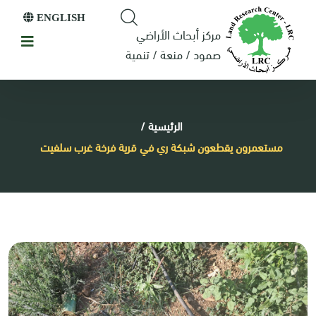
ENGLISH
مركز أبحاث الأراضي
صمود / منعة / تنمية
الرئيسية
/
مستعمرون يقطعون شبكة ري في قرية فرخة غرب سلفيت