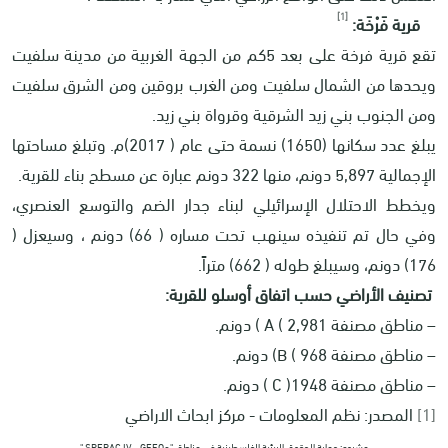
[1]
قرية فَرْخَة:
تقع قرية فرخة على بعد 5كم من الجهة الغربية من مدينة سلفيت
ويحدها من الشمال سلفيت ومن الغرب بروقين ومن الشرق سلفيت
ومن الجنوب بني زيد الشرقية وقرواة بني زيد.
يبلغ عدد سكانها (1650) نسمة حتى عام ( 2017)م. وتبلغ مساحتها
الإجمالية 5,897 دونم، منها 322 دونم عبارة عن مسطح بناء للقرية.
ويخطط الاحتلال الإسرائيلي لبناء جدار الضم والتوسع العنصري،
وفي حال تم تنفيذه سينهب تحت مساره ( 66) دونم ، وسيعزل (
176) دونم، وسيبلغ طوله ( 662) متراً.
تصنيف الأراضي حسب اتفاق أوسلو للقرية:
– مناطق مصنفة
A ( 2,981
) دونم.
– مناطق مصنفة
B ( 968
) دونم.
– مناطق مصنفة
C )1948
) دونم.
[1]
المصدر: نظم المعلومات - مركز ابحاث الاراضي
مشروع: حماية الحقوق البيئية الفلسطينية في مناطق "ج
" SPERAC IV - GFFO