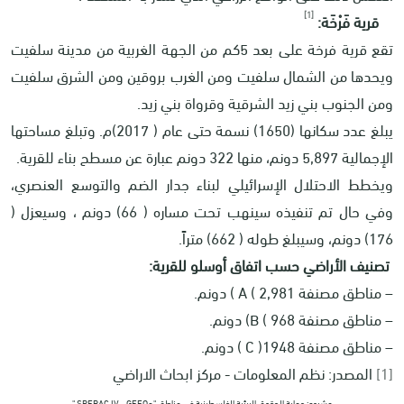
[1]
قرية فَرْخَة:
تقع قرية فرخة على بعد 5كم من الجهة الغربية من مدينة سلفيت
ويحدها من الشمال سلفيت ومن الغرب بروقين ومن الشرق سلفيت
ومن الجنوب بني زيد الشرقية وقرواة بني زيد.
يبلغ عدد سكانها (1650) نسمة حتى عام ( 2017)م. وتبلغ مساحتها
الإجمالية 5,897 دونم، منها 322 دونم عبارة عن مسطح بناء للقرية.
ويخطط الاحتلال الإسرائيلي لبناء جدار الضم والتوسع العنصري،
وفي حال تم تنفيذه سينهب تحت مساره ( 66) دونم ، وسيعزل (
176) دونم، وسيبلغ طوله ( 662) متراً.
تصنيف الأراضي حسب اتفاق أوسلو للقرية:
– مناطق مصنفة
A ( 2,981
) دونم.
– مناطق مصنفة
B ( 968
) دونم.
– مناطق مصنفة
C )1948
) دونم.
[1]
المصدر: نظم المعلومات - مركز ابحاث الاراضي
مشروع: حماية الحقوق البيئية الفلسطينية في مناطق "ج
" SPERAC IV - GFFO