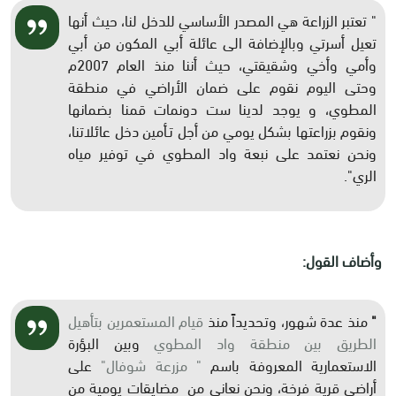
" تعتبر الزراعة هي المصدر الأساسي للدخل لنا، حيث أنها
تعيل أسرتي وبالإضافة الى عائلة أبي المكون من أبي
وأمي وأخي وشقيقتي، حيث أننا منذ العام 2007م
وحتى اليوم نقوم على ضمان الأراضي في منطقة
المطوي، و يوجد لدينا ست دونمات قمنا بضمانها
ونقوم بزراعتها بشكل يومي من أجل تـأمين دخل عائلاتنا،
ونحن نعتمد على نبعة واد المطوي في توفير مياه
الري".
وأضاف القول:
"
منذ عدة شهور، وتحديداً منذ
قيام المستعمرين بتأهيل
الطريق بين منطقة واد المطوي
وبين البؤرة
الاستعمارية المعروفة باسم
" مزرعة شوفال"
على
أراضي قرية فرخة، ونحن نعاني من مضايقات يومية من