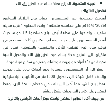
الجهة المتضررة:
المزارع معاذ بسام عبد العزيز رزق الله.
تفاصيل الانتهاك:
أقدمت مجموعة من المستعمرين، صباح يوم الثلاثاء الموافق
(16/6/2025)م على مداهمة منطقة " وادي المطوي" غرب مدينة
سلفيت، واعتدوا على قطعة أرض تبلغ مساحتها 1.5 دونم، حيث
أقدم المستعمرون على تخريب وقطع شبكة ري كانت تستخدم في
توفير مياه الري لقطعة الأرض والمزروعة بالملوخية، تعود في
ملكيتها الى المزارع معاذ بسام عبد العزيز رزق الله والمعيل لأسرة
مكونة من (3) أفراد هو وزوجته وطفله، وهم من سكان قرية فرخة.
يشار الى أن المستعمرين تعمدوا وعبر أدوات حادة على تخريب
وإتلاف كامل شبكة الري بطول 1000متر من الأنابيب البلاستيكية
بقطر ربع انش، مما أدى الى تلف في معظم شبكة الري، وهذا
انعكس على كامل المزروعات بشكل مباشر.
من جهته أفاد المزارع المتضرر لباحث مركز أبحاث الأراضي بالتالي: