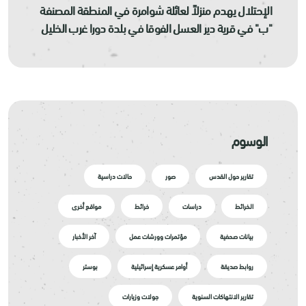
الإحتلال يهدم منزلاً لعائلة شوامرة في المنطقة المصنفة
"ب" في قرية دير العسل الفوقا في بلدة دورا غرب الخليل
الوسوم
تقارير حول القدس
صور
حالات دراسية
الخرائط
دراسات
خرائط
مواقع أخرى
بيانات صحفية
مؤتمرات وورشات عمل
آخر الأخبار
روابط صديقة
أوامر عسكرية إسرائيلية
بوستر
تقارير الانتهاكات السنوية
جولات وزيارات