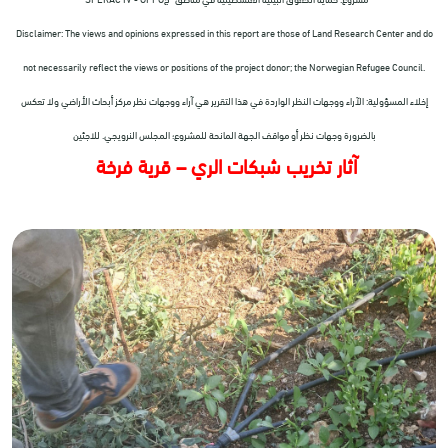
Disclaimer: The views and opinions expressed in this report are those of Land Research Center and do
not necessarily reflect the views or positions of the project donor; the Norwegian Refugee Council.
إخلاء المسؤولية: الآراء ووجهات النظر الواردة في هذا التقرير هي آراء ووجهات نظر مركز أبحاث الأراضي ولا تعكس
بالضرورة وجهات نظر أو مواقف الجهة المانحة للمشروع؛ المجلس النرويجي. للاجئين
آثار تخريب شبكات الري – قرية فرخة