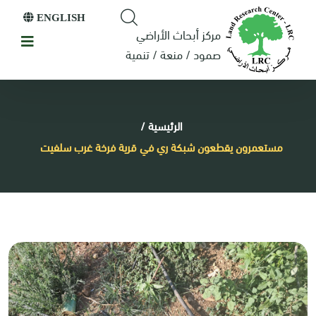
ENGLISH
مركز أبحاث الأراضي
صمود / منعة / تنمية
الرئيسية
/
مستعمرون يقطعون شبكة ري في قرية فرخة غرب سلفيت