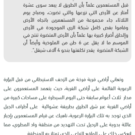
قبل المستعمرين علماً بأن الطريق لا يبعد سوى عشرة
أمتار عن الأرض التي نزرعها والتي تضررت، وصباح يوم
الثلاثاء جاء مجموعة من المستعمرين باتجاه الأرض
وقاموا بقص كامل شبكة الري الموجودة في الأرض
وإلحاق أضرار كبيرة بها علماً بأن الأرض المتضررة تنتج في
الموسم ما لا يقل عن 6 طن من الملوخية وأيضاً أن
الشبكة المتضررة يقدر تكلفتها بنحو 4 آلاف شيقل".
وتعاني أراضي قرية فرخة من الزحف الاستيطاني من قبل البؤرة
الرعوية القائمة على أراضي القرية، حيث يتعمد المستعمرون على
مدار ثلاث أعوام سابقة حتى اليوم السيطرة على مساحات كبيرة من
أراضي القرية عبر شق الطرق بطريقة عشوائية على أطراف الجبل
الذي توجد به تلك البؤرة الرعوية، ناهيك عن قيام المستعمرين بإجبار
عائلة بدوية على الرحيل تحت التهديد من منطقة واد المطوي، مما
انعكس ذلك على الواقع الزراعي الذي تمتاز به المنطقة.