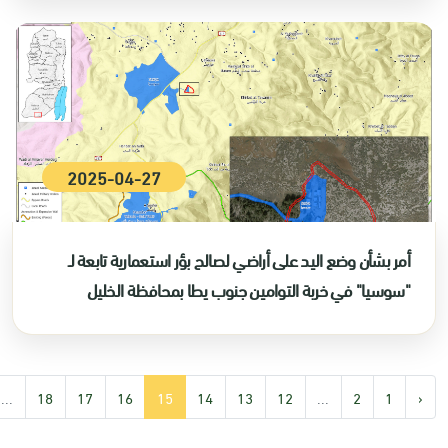
2025-04-27
أمر بشأن وضع اليد على أراضي لصالح بؤر استعمارية تابعة لـ
"سوسيا" في خربة التوامين جنوب يطا بمحافظة الخليل
...
18
17
16
15
14
13
12
...
2
1
‹