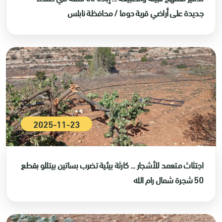
جديدة على أراضي قرية دوما / محافظة نابلس
2025-11-23
اجتثاث متعمد للأشجار ... كارثة بيئية تضرب بساتين بيتللو بقطع
50 شجرة شمال رام الله