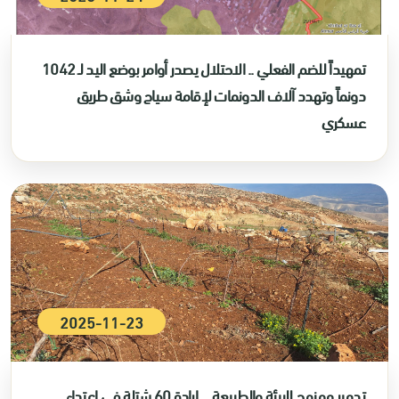
تمهيداً للضم الفعلي .. الاحتلال يصدر أوامر بوضع اليد لـ 1042
دونماً وتهدد آلاف الدونمات لإقامة سياج وشق طريق
عسكري
2025-11-23
تدمير ممنهج للبيئة والطبيعة ... إبادة 60 شتلة في اعتداء