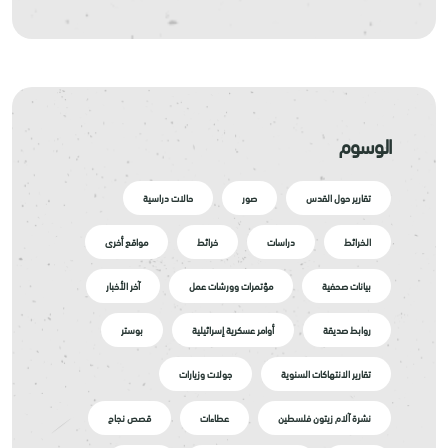
الوسوم
تقارير حول القدس
صور
حالات دراسية
الخرائط
دراسات
خرائط
مواقع أخرى
بيانات صحفية
مؤتمرات وورشات عمل
آخر الأخبار
روابط صديقة
أوامر عسكرية إسرائيلية
بوستر
تقارير الانتهاكات السنوية
جولات وزيارات
نشرة آلام زيتون فلسطين
عطاءات
قصص نجاح