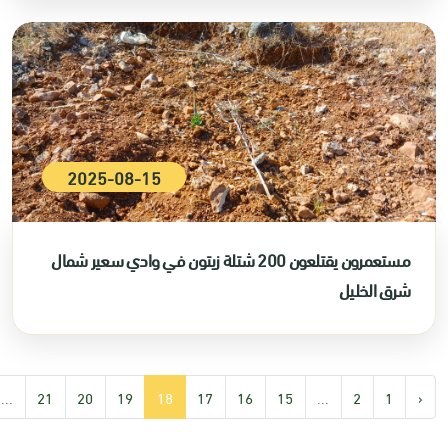
2025-08-15
مستعمرون يقتلعون 200 شتلة زيتون في وادي سعير شمال
شرق الخليل
...
21
20
19
18
17
16
15
...
2
1
‹