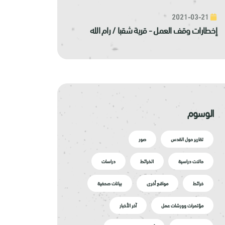
2021-03-21
إخطارات وقف العمل - قرية شقبا / رام الله
الوسوم
تقارير حول القدس
صور
حالات دراسية
الخرائط
دراسات
خرائط
مواقع أخرى
بيانات صحفية
مؤتمرات وورشات عمل
آخر الأخبار