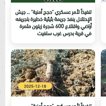
تنفيذاً لأمر عسكري "حجج أمنية" ... جيش
الإحتلال ينفذ جريمة بئيئية خطيرة بتجريفه
أراضي واقتلاع 600 شجرة زيتون مثمرة
في قرية بدرس غرب سلفيت
2025-12-18
تنفيذاً لأمر عسكري "حجج أمنية"