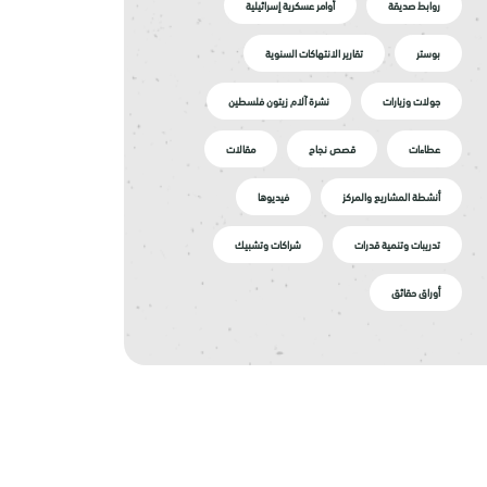
روابط صديقة
أوامر عسكرية إسرائيلية
بوستر
تقارير الانتهاكات السنوية
جولات وزيارات
نشرة آلام زيتون فلسطين
عطاءات
قصص نجاح
مقالات
أنشطة المشاريع والمركز
فيديوها
تدريبات وتنمية قدرات
شراكات وتشبيك
أوراق حقائق