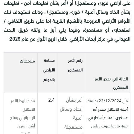
على أراضي فوري ومستعجل) أو (أمر بشأن تعليمات أمن - تعليمات
بشأن اتخاذ وسائل أمنية / فوري ومستعجل) ، وذلك تستهدف تلك
الأوامر الأراضي المزروعة بالأشجار القريبة إما على طريق التفافي /
استعماري أو مستعمرة، وفيما يلي أبرز ما وثقه فريق البحث
الميداني في مركز أبحاث الأراضي خلال الربع الأول من عام 2025:
رقم الأمر
مساحة
ملاحظات
العسكري
الأراضي
الحالة التي تخص الأمر
بالدونم
العسكري
أمر بشأن
2.4
في 23/12/2024 بذريعة
تنفيذاً لهذا الأمر
اتخاذ وسائل
أمنية الاحتلال يصدر أمر
الاحتلال
أمنية
عسكري باقتلاع أشجار في
الإسرائيلي يقتلع
مستعجلة
قرية مادما جنوب نابلس
أشجار زيتون
معمّرة بأمر من