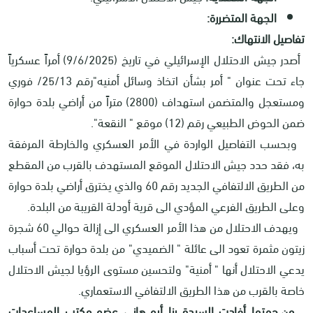
الجهة المتضررة:
تفاصيل الانتهاك:
أصدر جيش الاحتلال الإسرائيلي في تاريخ (9/6/2025) أمراً عسكرياً
جاء تحت عنوان " أمر بشأن اتخاذ وسائل أمنيه"رقم 25/13/ فوري
ومستعجل والمتضمن استهداف (2800) متراً من أراضي بلدة حوارة
ضمن الحوض الطبيعي رقم (12) موقع " النقعة".
وبحسب التفاصيل الواردة في الأمر العسكري والخارطة المرفقة
به، فقد حدد جيش الاحتلال الموقع المستهدف بالقرب من المقطع
من الطريق الالتفافي الجديد رقم 60 والذي يخترق أراضي بلدة حوارة
وعلى الطريق الفرعي المؤدي الى قرية أودلة القريبة من البلدة.
ويهدف الاحتلال من هذا الأمر العسكري الى إزالة حوالي 60 شجرة
زيتون مثمرة تعود الى عائلة " الضميدي" من بلدة حوارة تحت أسباب
يدعي الاحتلال أنها " أمنية" ولتحسين مستوى الرؤيا لجيش الاحتلال
خاصة بالقرب من هذا الطريق الالتفافي الاستعماري.
من جهتها أفادت السيدة رنا أبو هاني عضو مكتب المساعدات