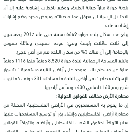
بلدية حوارة مراراً صيانة الطريق ووضع يافطات إرشادية عليه إلا أن
الاحتلال الإسرائيلي يعرقل عملية صيانته ويرفض مجرد وضع إشارات
إرشادية عليه.
يبلغ عدد سكان بلدة حوارة 6659 نسمة حتى عام 2017 ينقسمون
إلى ثلاث عائلات رئيسة وهي: عودة، ضميدي وعائلة خموس
بالإضافة إلى أن هناك 3% من سكان البلدة هم من أصل لاجئ.
وتبلغ المساحة الإجمالية لبلدة حوارة 8,520 دونماً منها 1116 دونماً
عبارة عن مسطح بناء، ويوجد على أراضي القرية مستعمرة ” يتسهار
الإسرائيلية صادرت من أراضي البلدة ما مساحته 331 دونماً، كما نهب
شارع رقم 60 الالتفافي 430 دونماً من أراضيها.
مصادرة الأرض مخالف للقوانين الدولية :
إن ما يقوم به المستعمرون في الأراضي الفلسطينية المحتلة من
مصادرة أراضي الفلسطينيين وإنشاء بؤر أو توسيع المستعمرات عليها
يعتبر انتهاكاً لحقوق الشعب الفلسطيني وأراضيه وانتهاكاً للقوانين
والأعراف الدولية، وفيما يلي أهم النصوص الواردة في القوانين