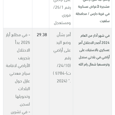
رقم 25/1/
مشجرة لأغراض عسكرية
في قرية حارس / محافظة
فوري
سلفيت
ومستعجل
أمر بشأن
29.38
-
في مطلع أيار
في شهر آذار من العام
وضع اليد
2025 بدأ
2024 أصدر الاحتلال أمر
على أراضي
الاحتلال
عسكري بالاستيلاء على
رقم
بتجريف
أراضي في بلدتي سنجل
وترمسعيا شمال رام الله
(24/10/
الأراضي لاقامة
ت)
( 5784-
سياج معدني
2024) ".
عازل حول
البلدات
وتحويلها
لسجن.
-
في تشرين