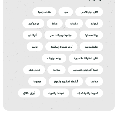
تقارير حول القدس
صور
حالات دراسية
الخرائط
دراسات
خرائط
مواقع أخرى
بيانات صحفية
مؤتمرات وورشات عمل
آخر الأخبار
روابط صديقة
أوامر عسكرية إسرائيلية
بوستر
تقارير الانتهاكات السنوية
جولات وزيارات
نشرة آلام زيتون فلسطين
عطاءات
قصص نجاح
مقالات
أنشطة المشاريع والمركز
فيديوها
تدريبات وتنمية قدرات
شراكات وتشبيك
أوراق حقائق