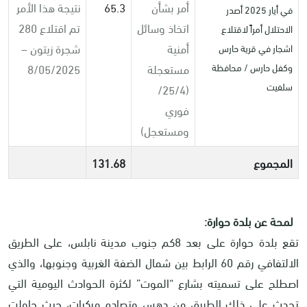
أمر بشأن
65.3
نتيجة هذا الأمر
في أيار 2025 أصدر
اتخاذ وسائل
تم اقتلاع 280
الاحتلال أمراً لاقتلاع
أمنية
شجرة زيتون –
اشجار في قرية حارس
مستعجلة
8/05/2025
وكفل حارس / محافظة
سلفيت
(25/4/
فوري
ومستعجل)
المجموع
131.68
لمحة عن بلدة حوارة:
تقع بلدة حوارة على بعد 8كم جنوب مدينة نابلس، على الطريق
الالتفافي رقم 60 الرابط بين شمال الضفة الغربية وجنوبها، والذي
اصطلح على تسميته بشارع “الموت” لكثرة الحوادث اليومية التي
تحدث على ذلك الطريق من دهس وتصادم مركبات، حيث حاولت