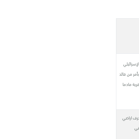
الإسرائيلي
بأمر من قائد
ية مادما
 جرف اراضي
ن في