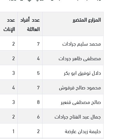
المزارع المتضرر
عدد أفراد
عدد
العائلة
الإناث
محمد سليم جرادات
7
2
مصطفى طاهر جردات
4
2
دلال توفيق ابو بكر
5
3
محمود صالح قرقوش
7
4
صالح مصطفى قنعير
8
3
جمال عبد الفتاح جرادات
6
2
حليمة زيدان عارضة
2
1