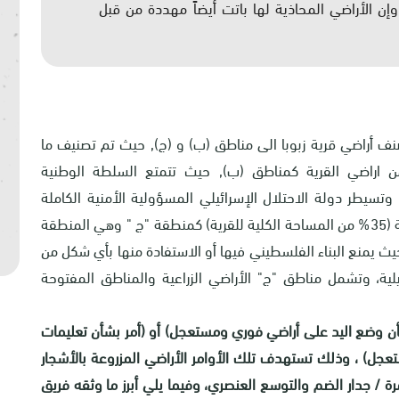
ن الأراضي المحاذية لها باتت أيضاً مهددة من قبل
بوبا الفلسطينية 2630 دونما، وتصنف أراضي قرية زبوبا الى مناطق (ب) و (ج), حيث تم تصنيف ما
ساحة القرية) من اراضي القرية كمناطق (ب), حيث تتمتع السلطة الوطنية
تسيطر دولة الاحتلال الإسرائيلي المسؤولية الأمنية الكاملة
للمنطقة, بينما تم تصنيف 954 دونما من أراضي القرية (35% من المساحة الكلية للقرية) كمنطقة "ج " وهي المنطقة
يث يمنع البناء الفلسطيني فيها أو الاستفادة منها بأي شكل من
ئيلية، وتشمل مناطق "ج" الأراضي الزراعية والمناطق المفتوحة
 بشأن وضع اليد على أراضي فوري ومستعجل) أو (أمر بشأن تعليمات
عجل) ، وذلك تستهدف تلك الأوامر الأراضي المزروعة بالأشجار
ة / جدار الضم والتوسع العنصري، وفيما يلي أبرز ما وثقه فريق