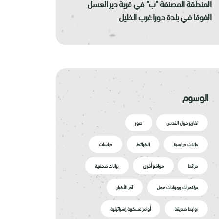
المنطقة المصنفة "ب" في قرية دير العسل
الفوقا في بلدة دورا غرب الخليل
الوسوم
تقارير حول القدس
صور
حالات دراسية
الخرائط
دراسات
خرائط
مواقع أخرى
بيانات صحفية
مؤتمرات وورشات عمل
آخر الأخبار
روابط صديقة
أوامر عسكرية إسرائيلية