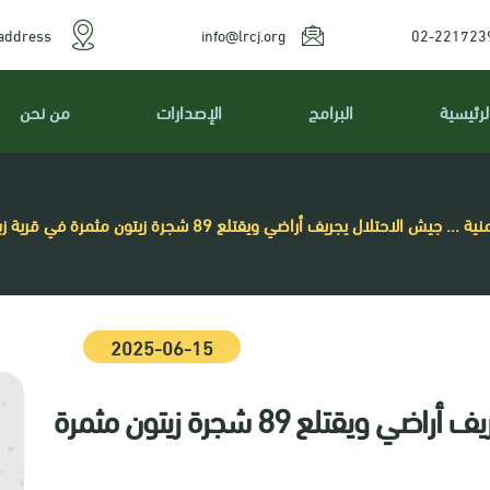
address
info@lrcj.org
02-221723
لرئيسية
البرامج
الإصدارات
من نحن
يش الاحتلال يجريف أراضي ويقتلع 89 شجرة زيتون مثمرة في قرية زبوبا غرب مدينة جنين
2025-06-15
لدواعي أمنية ... جيش الاحتلال يجريف أراضي ويقتلع 89 شجرة زيتون مثمرة