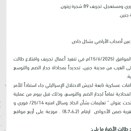
 جنين.
ارعين أصحاب الأراضي بشكل خاص.
شرع جيش الاحتلال الإسرائيلي، في صباح يوم الأحد الموافق (15/6/2025)م في تنفيذ أعمال تجريف واقتلاع طالت
ة الى الغرب من مدينة جنين، تحديداً بمحاذاة جدار الضم والتوسع
ة.
فات عسكرية تابعة لجيش الاحتلال الإسرائيلي جاء استناداً للأمر
حاذية تماماً لجدار الضم والتوسع، وذلك قبل بيوم من عملية
التجريف في 14/06/2025، جيث جاء الأمر العسكري تحت عنوان " تعليمات بشأن اتخاذ وسائل امنيه 25/14/ فوري و
مستعجل" والذي يستهدف 2.5 دونم من أراضي القرية ضمن الأحواض ارقام (8،7،6،2) . موزعة على أربع مواقع
لت الأضرار ما يلي: