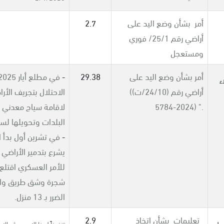
أمر بشأن وضع اليد على
2.7
أراضي رقم 25/1/ فوري
ومستعجل
أمر بشأن وضع اليد على
29.38
-
اء
أراضي رقم (24/10/ت)
(
الاحتلال بتجريف الأر
5784-2024) ".
لاقامة سياج معدني 
البلدات وتحويلها لس
-
في تشرين أول بدأ ا
يشرع بتدمير الأراضي ت
شجرة وشق طريق وا
الضرر بـ 13 منزل.
تعليمات بشأن اتخاذ
2.9
رة على
تنفيذاً لهذا الامر جيش الا