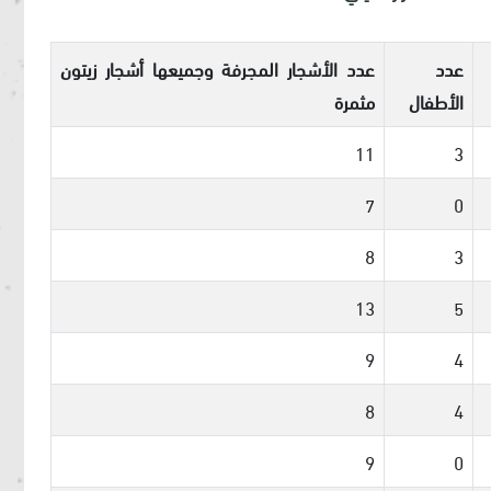
عدد
عدد الأشجار المجرفة وجميعها أشجار زيتون
الأطفال
مثمرة
11
3
7
0
8
3
13
5
9
4
8
4
9
0