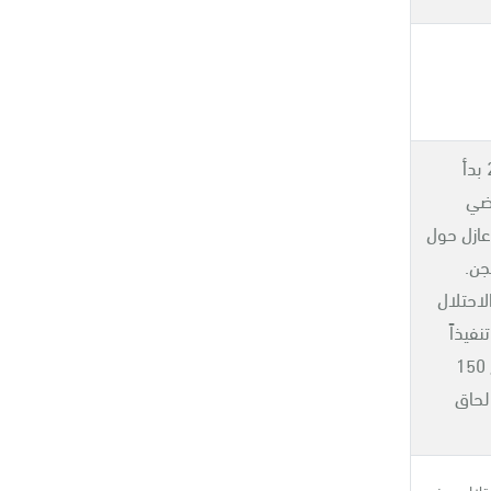
في مطلع أيار 2025 بدأ
اضي
عازل حول
جن.
لاحتلال
نفيذاً
للأمر العسكري اقتلع 150
لحاق
حتلال يجرف