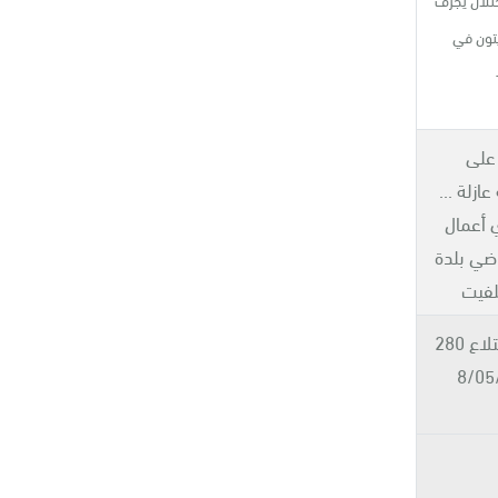
 شجرة زيتون في
 على
ازلة ...
ي أعمال
ضي بلدة
لفيت
نتيجة هذا الأمر تم اقتلاع 280